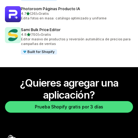
Photoroom Páginas Producto IA
de 5 estrellas
4.7
(26)
•
Gratis
26 reseñas en total
Edita fotos en masa: catálogo optimizado y uniforme
Sami Bulk Price Editor
de 5 estrellas
4.8
(150)
•
Gratis
150 reseñas en total
Editor masivo de productos y reversión automática de precios para
campañas de ventas
Built for Shopify
¿Quieres agregar una
aplicación?
Prueba Shopify gratis por 3 días