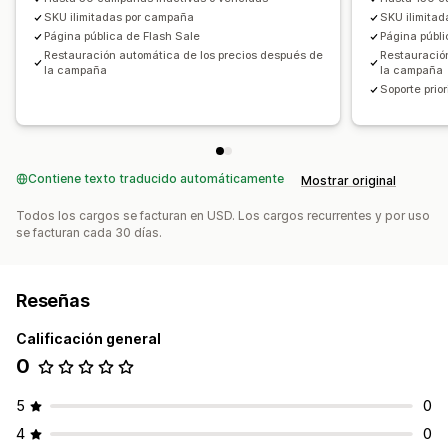
SKU ilimitadas por campaña
SKU ilimita
Página pública de Flash Sale
Página públi
Restauración automática de los precios después de
Restauració
la campaña
la campaña
Soporte prior
Contiene texto traducido automáticamente
Mostrar original
Todos los cargos se facturan en USD. Los cargos recurrentes y por uso
se facturan cada 30 días.
Reseñas
Calificación general
0
5
0
4
0