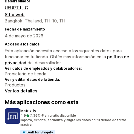
Desarrollador
UFURT LLC
Sitio web
Bangkok, Thailand, TH-10, TH
Fecha de lanzamiento
4 de mayo de 2026
Acceso a los datos
Esta aplicación necesita acceso a los siguientes datos para
funcionar en tu tienda. Obtén más información en la
política de
privacidad
del desarrollador.
Ver datos de empleados y colaboradores:
Propietario de tienda
Ver y editar datos de la tienda:
Productos
Ver los detalles
Más aplicaciones como esta
Matrixify
de 5 estrellas
4.9
(1,361)
•
Plan gratis disponible
1361 reseñas en total
Importa, exporta, actualiza y migra los datos de tu tienda de forma
masiva
Built for Shopify