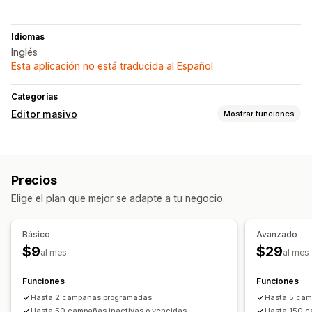
Idiomas
Inglés
Esta aplicación no está traducida al Español
Categorías
Editor masivo
Mostrar funciones
Recursos editables
Precios
Precios
Acciones
Elige el plan que mejor se adapte a tu negocio.
Impresión y exportación de CSV
Sincronización de datos
Retroceso
Tareas programadas
Edición masiva
Básico
Avanzado
$9
$29
al mes
al mes
Funciones
Funciones
Hasta 2 campañas programadas
Hasta 5 ca
Hasta 50 campañas inactivas o vencidas
Hasta 150 c