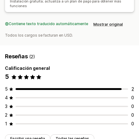
Instalación gratuita; actualiza a un plan de pago para obtener más
Informes y estadísticas de pago
funciones
Información útil de ganancias
Seguimiento de compra
Análisis de embudo
Contiene texto traducido automáticamente
Mostrar original
Imágenes e informes
Todos los cargos se facturan en USD.
Paneles de control personalizados
Análisis comparativo
Informes personalizados
Exportación de datos
Reseñas
Análisis históricos
Previsión
(2)
Calificación general
5
5
2
4
0
3
0
2
0
1
0
Escribir una reseña
Todas las reseñas