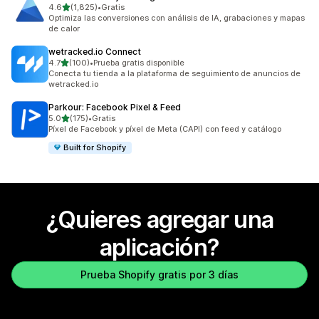
de 5 estrellas
4.6
(1,825)
•
Gratis
1825 reseñas en total
Optimiza las conversiones con análisis de IA, grabaciones y mapas
de calor
wetracked.io Connect
de 5 estrellas
4.7
(100)
•
Prueba gratis disponible
100 reseñas en total
Conecta tu tienda a la plataforma de seguimiento de anuncios de
wetracked.io
Parkour: Facebook Pixel & Feed
de 5 estrellas
5.0
(175)
•
Gratis
175 reseñas en total
Píxel de Facebook y píxel de Meta (CAPI) con feed y catálogo
Built for Shopify
¿Quieres agregar una
aplicación?
Prueba Shopify gratis por 3 días