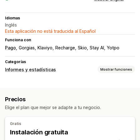
Idiomas
Inglés
Esta aplicación no está traducida al Español
Funciona con
Pago
Gorgias
Klaviyo
Recharge
Skio
Stay AI
Yotpo
Categorías
Informes y estadísticas
Mostrar funciones
Comportamiento de los clientes
Seguimiento en tiempo real
Seguimiento de actividad
Precios
Seguimiento de eventos
Segmentación
Elige el plan que mejor se adapte a tu negocio.
Valor vitalicio (LTV)
Análisis de fidelidad
Análisis de cohortes
Gratis
Marketing y ventas
Instalación gratuita
Información útil de IA
Atribución de marketing