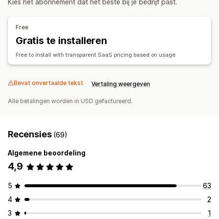
Kies het abonnement dat het beste bij je bedrijf past.
Monitoring
Zendingen beheren
A/B-testen
Prijsgeschiedenis
Trendanalyse
Rapporten
Synchronisatie van bestellingen
Tracking in realtime
Free
Concurrentie volgen
Dashboards
Analytics
Trackingpagina met eigen merk
E-mailmeldingen
Gratis te installeren
Updates van bestellingen
Analytics voor verzendingen
Free to install with transparent SaaS pricing based on usage
Bevat onvertaalde tekst
Vertaling weergeven
Alle betalingen worden in USD gefactureerd.
Recensies
(69)
Algemene beoordeling
4,9
5
63
4
2
3
1