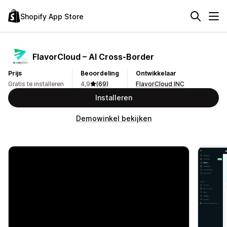
Shopify App Store
FlavorCloud – AI Cross‑Border
Prijs
Beoordeling
Ontwikkelaar
Gratis te installeren
4,9
(69)
FlavorCloud INC
Installeren
Demowinkel bekijken