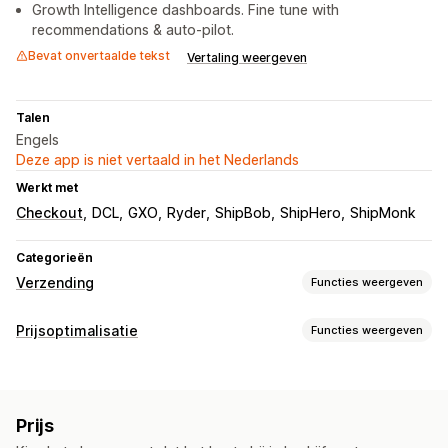
Growth Intelligence dashboards. Fine tune with
recommendations & auto-pilot.
Bevat onvertaalde tekst
Vertaling weergeven
Talen
Engels
Deze app is niet vertaald in het Nederlands
Werkt met
Checkout
DCL
GXO
Ryder
ShipBob
ShipHero
ShipMonk
Categorieën
Verzending
Functies weergeven
Labels en verpakking
Prijsoptimalisatie
Functies weergeven
Labelcreatie
Douaneformulieren
Retourlabels
Prijsbeheer
Verzendverzekering
Verzendregels
Leverdatum
Prijsregels
Door AI aangestuurde regels
Synchronisatie van bestellingen
Meerdere talen
Prijs
Aangepaste prijzen
Bulkbewerking
Vervoerdersselectie
Verzendtarieven