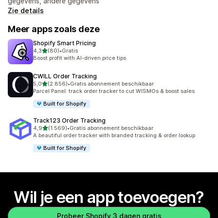
gegevens, andere gegevens
Zie details
Meer apps zoals deze
Shopify Smart Pricing
van 5 sterren
4,3
(80)
•
Gratis
80 recensies in totaal
Boost profit with AI-driven price tips
CWILL Order Tracking
van 5 sterren
5,0
(2.856)
•
Gratis abonnement beschikbaar
2856 recensies in totaal
Parcel Panel: track order tracker to cut WISMOs & boost sales
Built for Shopify
Track123 Order Tracking
van 5 sterren
4,9
(1.569)
•
Gratis abonnement beschikbaar
1569 recensies in totaal
A beautiful order tracker with branded tracking & order lookup
Built for Shopify
Wil je een app toevoegen?
Probeer Shopify 3 dagen gratis