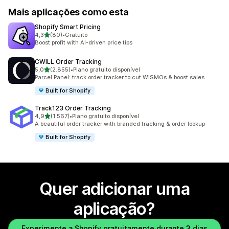
Mais aplicações como esta
Shopify Smart Pricing
de 5 estrelas
4,3
(80)
•
Gratuito
80 total de avaliações
Boost profit with AI-driven price tips
CWILL Order Tracking
de 5 estrelas
5,0
(2.855)
•
Plano gratuito disponível
2855 total de avaliações
Parcel Panel: track order tracker to cut WISMOs & boost sales
Built for Shopify
Track123 Order Tracking
de 5 estrelas
4,9
(1.567)
•
Plano gratuito disponível
1567 total de avaliações
A beautiful order tracker with branded tracking & order lookup
Built for Shopify
Quer adicionar uma
aplicação?
Experimente a Shopify gratuitamente durante 3 dias