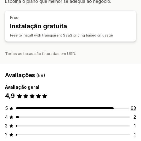
Escolha o plano que melhor se adequa ao negócio.
Monitorização
Gestão de envios
Testes A/B
Histórico de preços
Análise de tendências
Sincronização de encomendas
Rastreio em tempo real
Free
Relatórios
Rastreio da concorrência
Dashboards
Página de rastreio com a marca
Notificações por e-mail
Instalação gratuita
Análise de dados
Atualizações de encomendas
Análise de dados de envio
Free to install with transparent SaaS pricing based on usage
Todas as taxas são faturadas em USD.
Avaliações
(69)
Avaliação geral
4,9
5
63
4
2
3
1
2
1