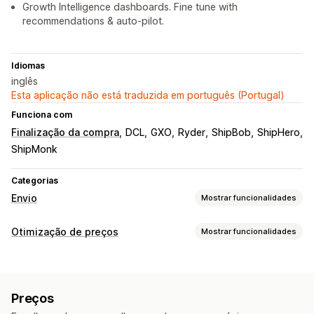
Growth Intelligence dashboards. Fine tune with
recommendations & auto-pilot.
Idiomas
inglês
Esta aplicação não está traduzida em português (Portugal)
Funciona com
Finalização da compra
DCL
GXO
Ryder
ShipBob
ShipHero
ShipMonk
Categorias
Envio
Mostrar funcionalidades
Etiquetas e embalagens
Otimização de preços
Mostrar funcionalidades
Criação de etiquetas
Documentos alfandegários
Gestão de preços
Etiquetas de devolução
Seguro de envio
Regras de envio
Regras de preços
Regras baseadas em IA
Data de entrega
Sincronização de encomendas
Preços
Preços personalizados
Edição em lote
Multilingue
Seleção da transportadora
Taxas de envio