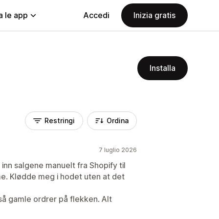
a le app
Accedi
Inizia gratis
Installa
Restringi
Ordina
7 luglio 2026
inn salgene manuelt fra Shopify til
mme. Klødde meg i hodet uten at det
gså gamle ordrer på flekken. Alt