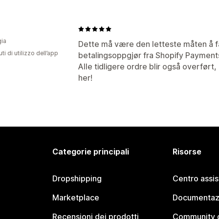
ia
Dette må være den letteste måten å få 
ti di utilizzo dell’app
betalingsoppgjør fra Shopify Payments
Alle tidligere ordre blir også overfør
her!
Categorie principali
Risorse
Dropshipping
Centro assi
Marketplace
Documentaz
Recensioni dei prodotti
Community d