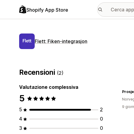
Shopify App Store
Flett: Fiken‑integrasjon
Recensioni
(2)
Valutazione complessiva
Prosje
5
Norveg
9 giorn
5
2
4
0
3
0