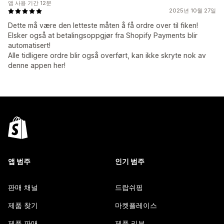
앱 사용 기간 12분
2025년 10월 27일
Dette må være den letteste måten å få ordre over til fiken!
Elsker også at betalingsoppgjør fra Shopify Payments blir
automatisert!
Alle tidligere ordre blir også overført, kan ikke skryte nok av
denne appen her!
앱 범주
인기 범주
판매 채널
드랍쉬핑
제품 찾기
마켓플레이스
제품 판매
제품 리뷰