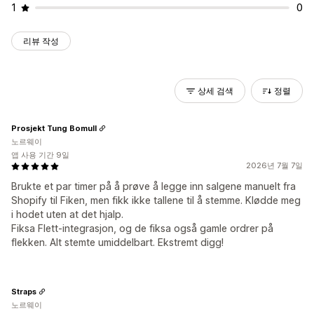
1
0
리뷰 작성
상세 검색
정렬
Prosjekt Tung Bomull
노르웨이
앱 사용 기간 9일
2026년 7월 7일
Brukte et par timer på å prøve å legge inn salgene manuelt fra
Shopify til Fiken, men fikk ikke tallene til å stemme. Klødde meg
i hodet uten at det hjalp.
Fiksa Flett-integrasjon, og de fiksa også gamle ordrer på
flekken. Alt stemte umiddelbart. Ekstremt digg!
Straps
노르웨이