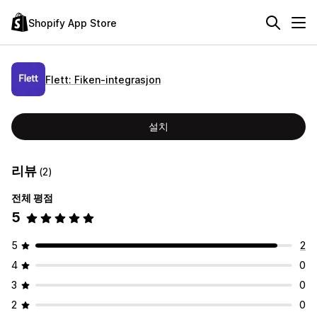
Shopify App Store
Flett: Fiken‑integrasjon
설치
리뷰
(2)
전체 평점
5
5
2
4
0
3
0
2
0