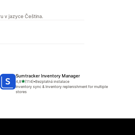
u v jazyce Čeština.
Sumtracker Inventory Manager
z 5 hvězd
4,8
(114)
•
Bezplatná instalace
Celkový počet recenzí: 114
Inventory sync & Inventory replenishment for multiple
stores