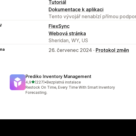
Tutoriál
Dokumentace k aplikaci
Tento vývojář nenabízí přímou podpor
ř
FlexSync
Webová stránka
Sheridan, WY, US
na
26. červenec 2024 ·
Protokol změn
Prediko Inventory Management
z 5 hvězd
4,9
(227)
•
Bezplatná instalace
Celkový počet recenzí: 227
Restock On Time, Every Time With Smart Inventory
Forecasting.