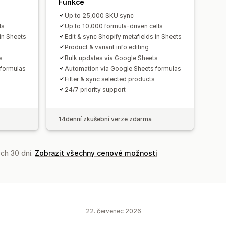
Funkce
Up to 25,000 SKU sync
ls
Up to 10,000 formula-driven cells
in Sheets
Edit & sync Shopify metafields in Sheets
Product & variant info editing
s
Bulk updates via Google Sheets
 formulas
Automation via Google Sheets formulas
Filter & sync selected products
24/7 priority support
14denní zkušební verze zdarma
ch 30 dní.
Zobrazit všechny cenové možnosti
22. červenec 2026