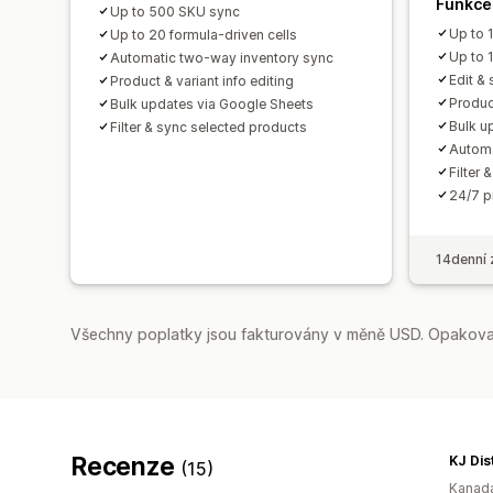
Funkce
Up to 500 SKU sync
Up to 
Up to 20 formula-driven cells
Up to 
Automatic two-way inventory sync
Edit &
Product & variant info editing
Product
Bulk updates via Google Sheets
Bulk u
Filter & sync selected products
Automa
Filter
24/7 p
14denní 
Všechny poplatky jsou fakturovány v měně USD. Opakovan
Recenze
KJ Dis
(15)
Kanad