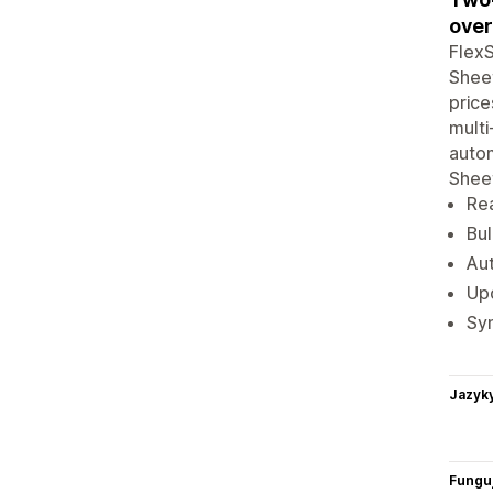
over
FlexS
Sheet
price
multi
autom
Shee
Re
Bul
Au
Upd
Syn
Jazyk
Funguj