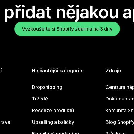
přidat nějakou a
Vyzkoušejte si Shopify zdarma na 3 dny
í
Nejčastější kategorie
Zdroje
Dropshipping
Centrum náp
Tržiště
Dokumentace
Recenze produktů
Komunita Sh
rava
Upselling a balíčky
Blog Shopif
E-mailový marketing
Průzkum