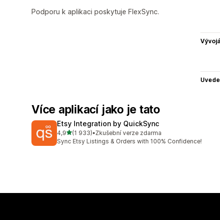
Podporu k aplikaci poskytuje FlexSync.
Vývojá
Uvede
Více aplikací jako je tato
Etsy Integration by QuickSync
z 5 hvězd
4,9
(1 933)
•
Zkušební verze zdarma
Celkový počet recenzí: 1933
Sync Etsy Listings & Orders with 100% Confidence!