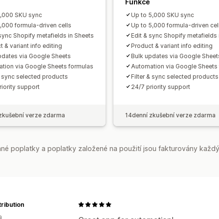
Funkce
1,000 SKU sync
Up to 5,000 SKU sync
1,000 formula-driven cells
Up to 5,000 formula-driven cel
 sync Shopify metafields in Sheets
Edit & sync Shopify metafields 
 & variant info editing
Product & variant info editing
pdates via Google Sheets
Bulk updates via Google Sheet
tion via Google Sheets formulas
Automation via Google Sheets
 & sync selected products
Filter & sync selected products
riority support
24/7 priority support
zkušební verze zdarma
14denní zkušební verze zdarma
é poplatky a poplatky založené na použití jsou fakturovány každý
tribution
a