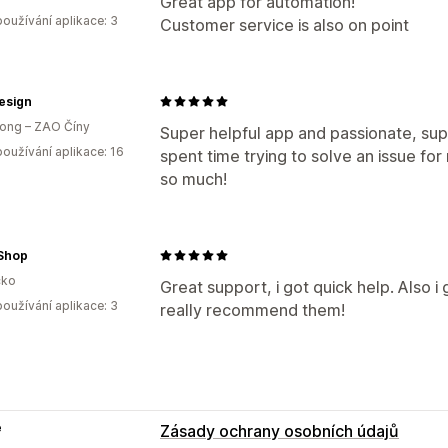
Great app for automation!
oužívání aplikace: 3
Customer service is also on point
design
ong – ZAO Číny
Super helpful app and passionate, sup
oužívání aplikace: 16
spent time trying to solve an issue fo
so much!
 Shop
ko
Great support, i got quick help. Also i 
oužívání aplikace: 3
really recommend them!
e
Zásady ochrany osobních údajů