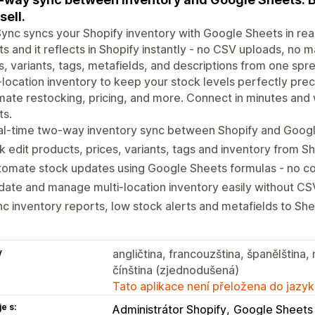
sell.
ync syncs your Shopify inventory with Google Sheets in rea
s and it reflects in Shopify instantly - no CSV uploads, no 
s, variants, tags, metafields, and descriptions from one sp
-location inventory to keep your stock levels perfectly pre
ate restocking, pricing, and more. Connect in minutes and 
ts.
al-time two-way inventory sync between Shopify and Goog
k edit products, prices, variants, tags and inventory from S
tomate stock updates using Google Sheets formulas - no c
ate and manage multi-location inventory easily without CS
c inventory reports, low stock alerts and metafields to Sh
y
angličtina, francouzština, španělština,
čínština (zjednodušená)
Tato aplikace není přeložena do jazyk
e s:
Administrátor Shopify
Google Sheets