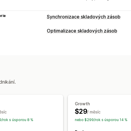
rie
Synchronizace skladových zásob
Typ synchronizace
Optimalizace skladových zásob
Ceny
Podrobnosti o produktu
Varian
Správa skladových zásob
Automatická
Ruční
Hromadná
V reá
Sledování skladových zásob
Synchro
Oznámení a výkazy
Automatické doplnění skladových zá
Import a export dat
Stav v reálném č
Aktualizace v reálném čase
Jednotk
Plánování skladových zásob
Automat
dnikání.
Growth
$29
ěsíc
/ měsíc
/rok s úsporou 8 %
nebo $299/rok s úsporou 14 %