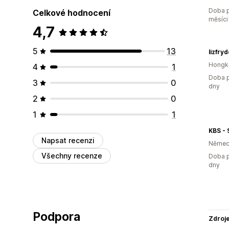
Doba p
Celkové hodnocení
měsíci
4,7
5
13
lizfry
Hongk
4
1
Doba p
3
0
dny
2
0
1
1
KBS -
Napsat recenzi
Němec
Všechny recenze
Doba p
dny
Podpora
Zdroj