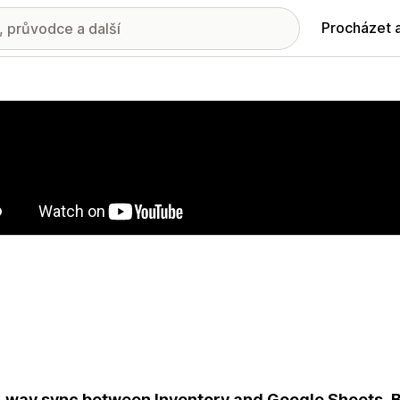
Procházet 
ie propagovaných obrázků
way sync between Inventory and Google Sheets. Bu