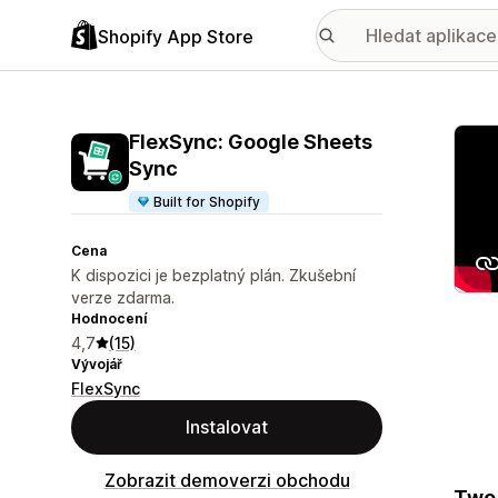
Shopify App Store
Galer
FlexSync: Google Sheets
Sync
Built for Shopify
Cena
K dispozici je bezplatný plán. Zkušební
verze zdarma.
Hodnocení
4,7
(15)
Vývojář
FlexSync
Instalovat
Zobrazit demoverzi obchodu
Two-