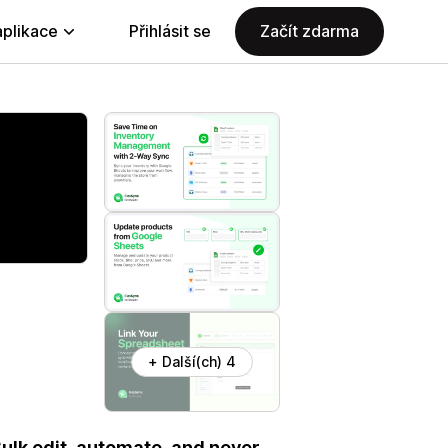
aplikace
Přihlásit se
Začít zdarma
+ Další(ch) 4
lk edit, automate, and never