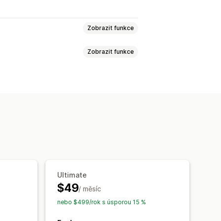
Zobrazit funkce
Zobrazit funkce
ty
Jednotky SKU
Čárové kódy
lném čase
Naplánovaná
nizace skladových zásob
sob
Čárové kódy
Více lokalit
ase
y SKU
Import a export
izace pracovního postupu
Ultimate
$49
/ měsíc
nebo $499/rok s úsporou 15 %