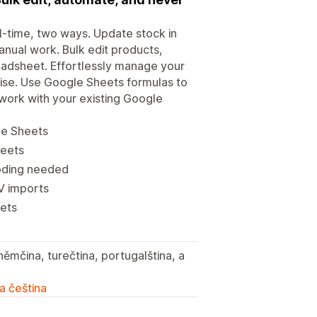
l-time, two ways. Update stock in
manual work. Bulk edit products,
readsheet. Effortlessly manage your
cise. Use Google Sheets formulas to
work with your existing Google
le Sheets
heets
oding needed
V imports
eets
 němčina, turečtina, portugalština, a
a čeština