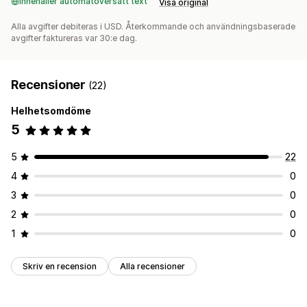
Innehåller automatöversatt text
Visa original
Alla avgifter debiteras i USD. Återkommande och användningsbaserade
avgifter faktureras var 30:e dag.
Recensioner
(22)
Helhetsomdöme
5
5
22
4
0
3
0
2
0
1
0
Skriv en recension
Alla recensioner