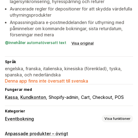
lagersynkronisering, hyresspårning och returer
Avancerade regler för depositioner för att skydda värdefulla
uthyrningsprodukter
Anpassningsbara e-postmeddelanden för uthyrning med
påminnelser om kommande bokningar, sista returdatum,
förseningar med mera
Innehåller automatöversatt text
Visa original
Språk
engelska, franska, italienska, kinesiska (förenklad), tyska,
spanska, och nederländska
Denna app finns inte översatt till svenska
Fungerar med
Kassa
Kundkonton
Shopify-admin
Cart
Checkout
POS
Kategorier
Eventbokning
Visa funktioner
Evenemangstyp
Anpassade produkter – övrigt