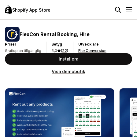
Shopify App Store
FlexCon Rental Booking, Hire
Priser
Betyg
Utvecklare
Gratisplan tillgänglig
5,0
(22)
FlexConversion
Installera
Visa demobutik