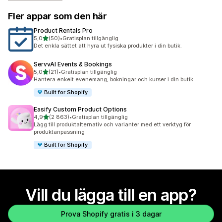
Fler appar som den här
Product Rentals Pro
av 5 stjärnor
5,0
(50)
•
Gratisplan tillgänglig
50 recensioner totalt
Det enkla sättet att hyra ut fysiska produkter i din butik.
ServvAI Events & Bookings
av 5 stjärnor
5,0
(21)
•
Gratisplan tillgänglig
21 recensioner totalt
Hantera enkelt evenemang, bokningar och kurser i din butik
Built for Shopify
Easify Custom Product Options
av 5 stjärnor
4,9
(2 863)
•
Gratisplan tillgänglig
2863 recensioner totalt
Lägg till produktalternativ och varianter med ett verktyg för
produktanpassning
Built for Shopify
Vill du lägga till en app?
Prova Shopify gratis i 3 dagar