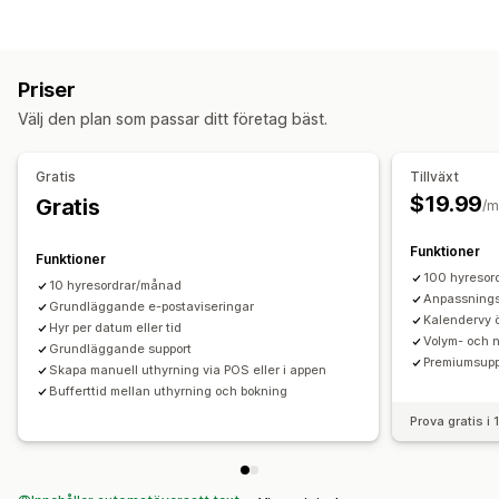
Möten
Uthyrningar
Tjänster
Reservationer
Personligt möte
Anpassade evenemang
Bokningshantering
Priser
Kalender
Schemaläggning
Tidpunkter
Blockera datum
Välj den plan som passar ditt företag bäst.
Flera bokningar
Avbryt bokning
Biljetttjänster
Evenemangsincheckning
Synkronisering av data
Gratis
Tillväxt
Uppdateringar i realtid
E-postaviseringar
Flera platser
$19.99
Gratis
/m
Betalningar
Depositioner
Funktioner
Funktioner
Anpassning
100 hyresor
10 hyresordrar/månad
Kalenderwidget
Anpassade formulär
Anpassnings
Grundläggande e-postaviseringar
Kalendervy ö
Anpassade meddelanden
Varumärkeshantering
Hyr per datum eller tid
Volym- och n
Grundläggande support
Anpassad CSS
Premiumsupp
Skapa manuell uthyrning via POS eller i appen
Bufferttid mellan uthyrning och bokning
Prova gratis i