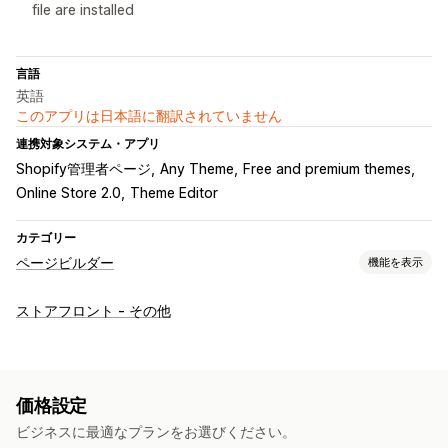
file are installed
言語
英語
このアプリは日本語に翻訳されていません
連携対象システム・アプリ
Shopify管理者ページ
Any Theme
Free and premium themes
Online Store 2.0
Theme Editor
カテゴリー
ページビルダー
機能を表示
ページの種類
ストアフロント - その他
ランディングページ
ホームページ
商品ページ
コレクション
準備中ページ
ブログ
よくある質問
ヘルプセンターページ
お問い合わせページ
About us (会社概要) ページ
カートページ
価格設定
お礼ページ
クイックビュー
フッター
ポップアップ
フォーム
ビジネスに最適なプランをお選びください。
404ページ
プレスページ
採用情報ページ
法的事項ページ