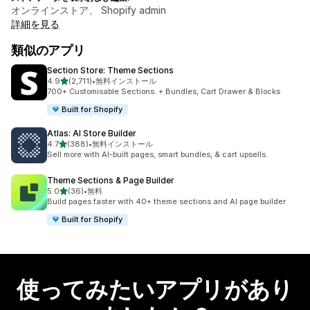
オンラインストア、 Shopify admin
詳細を見る
類似のアプリ
Section Store: Theme Sections
5つ星中
4.9
(2,711)
•
無料インストール
合計レビュー数：2711件
700+ Customisable Sections. + Bundles, Cart Drawer & Blocks
Built for Shopify
Atlas: AI Store Builder
5つ星中
4.7
(388)
•
無料インストール
合計レビュー数：388件
Sell more with AI-built pages, smart bundles, & cart upsells.
Theme Sections & Page Builder
5つ星中
5.0
(36)
•
無料
合計レビュー数：36件
Build pages faster with 40+ theme sections and AI page builder
Built for Shopify
使ってみたいアプリがあり