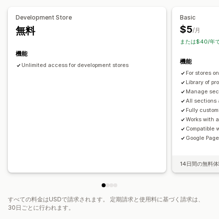
リンクインバイオページ
レビューページ
価格設定ページ
Development Store
Basic
テーマセクション
カスタムページ
$5
無料
/月
ページ管理
または$40/年
編集ツール
テンプレート
ページの保存
ページの下書き
機能
機能
グローバルセクション
グローバルスタイル
カスタムコード
Unlimited access for development stores
For stores o
ローカライズ
SEO
モバイル対応
遅延読み込み
A/Bテスト
Library of p
Manage secti
All sections
Fully custom
Works with 
Compatible 
Google Page
14日間の無料
すべての料金はUSDで請求されます。 定期請求と使用料に基づく請求は、
30日ごとに行われます。