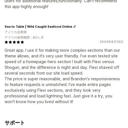
users for additional features/functionality. Can't recommend
this app highly enough!
Sea to Table | Wild Caught Seafood Online
アメリカ合衆国
アプリの使用期間：約1ヶ月
2024年8月12日
Great app. I use it for making more complex sections than our
theme allows, and it's very user friendly. I've even tested site
speed of a homepage-hero section I built with Flexi versus
Shogun, and the difference is night and day. Flexi shaved off
several seconds from our site load speed.
The price is super reasonable, and Brandon's responsiveness
to feature requests is unmatched. I've made entire pages
exclusively using Flexi sections, and they look very
professional and load lightning fast. Just give it a try, you
won't know how you lived without it!
サポート