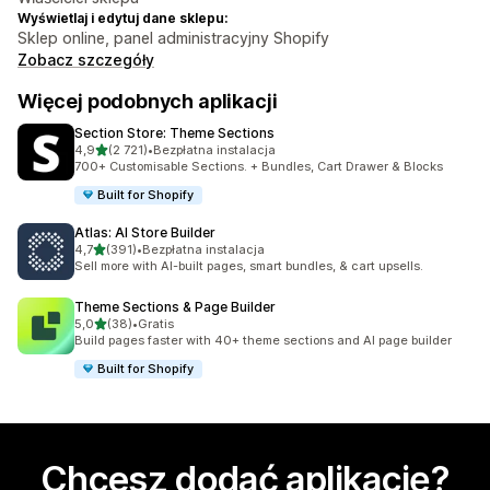
Wyświetlaj i edytuj dane sklepu:
Sklep online, panel administracyjny Shopify
Zobacz szczegóły
Więcej podobnych aplikacji
Section Store: Theme Sections
na 5 gwiazdek
4,9
(2 721)
•
Bezpłatna instalacja
Łączna liczba recenzji: 2721
700+ Customisable Sections. + Bundles, Cart Drawer & Blocks
Built for Shopify
Atlas: AI Store Builder
na 5 gwiazdek
4,7
(391)
•
Bezpłatna instalacja
Łączna liczba recenzji: 391
Sell more with AI-built pages, smart bundles, & cart upsells.
Theme Sections & Page Builder
na 5 gwiazdek
5,0
(38)
•
Gratis
Łączna liczba recenzji: 38
Build pages faster with 40+ theme sections and AI page builder
Built for Shopify
Chcesz dodać aplikację?