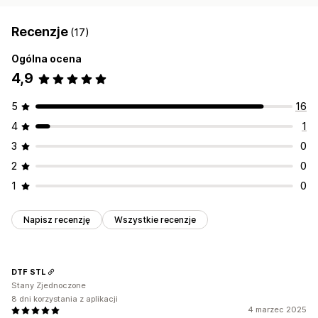
Recenzje
(17)
Ogólna ocena
4,9
5
16
4
1
3
0
2
0
1
0
Napisz recenzję
Wszystkie recenzje
DTF STL
Stany Zjednoczone
8 dni korzystania z aplikacji
4 marzec 2025