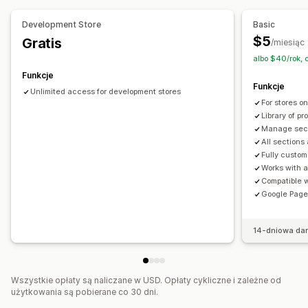
Szybki podgląd
Stopki
Wyskakujące okienka
Formularze
Development Store
Basic
Strony błędu 404
Strony prasowe
Strony z ofertami pracy
$5
Gratis
/miesiąc
Strony z informacjami prawnymi
albo $40/rok,
Strony docelowe z linków w opisie
Strony recenzji
Funkcje
Strony cennika
Sekcje szablonów
Niestandardowe strony
Funkcje
Unlimited access for development stores
For stores o
Zarządzanie stronami
Library of p
Edytor
Wzorce
Zapisane strony
Wersje robocze stron
Manage secti
All sections
Sekcje globalne
Style globalne
Kod niestandardowy
Fully custom
Lokalizacja
Pozycjonowanie stron
Works with 
Responsywność na urządzeniach mobilnych
Compatible 
Google Page
Powolne ładowanie
Testy A/B
14-dniowa da
Wszystkie opłaty są naliczane w USD. Opłaty cykliczne i zależne od
użytkowania są pobierane co 30 dni.