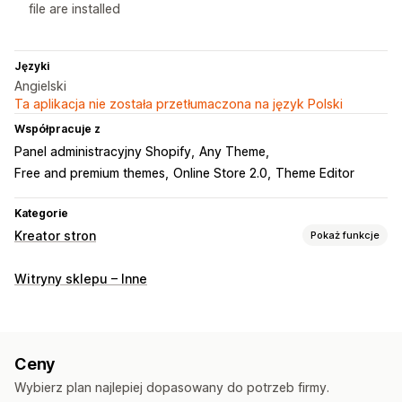
file are installed
Języki
Angielski
Ta aplikacja nie została przetłumaczona na język Polski
Współpracuje z
Panel administracyjny Shopify
Any Theme
Free and premium themes
Online Store 2.0
Theme Editor
Kategorie
Kreator stron
Pokaż funkcje
Rodzaje stron
Witryny sklepu – Inne
Strony docelowe
Strony główne
Strony produktu
Kolekcje
Strony z zapowiedzią nowości
Blogi
Często zadawane pytania
Strony centrum pomocy
Ceny
Strony kontaktowe
Strony z informacjami o firmie
Wybierz plan najlepiej dopasowany do potrzeb firmy.
Strony koszyka
Strony z podziękowaniami