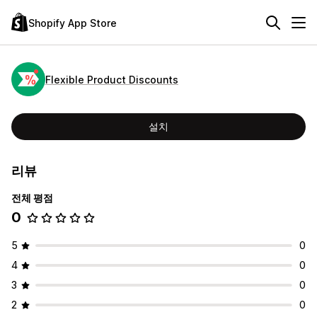
Shopify App Store
Flexible Product Discounts
설치
리뷰
전체 평점
0
5
0
4
0
3
0
2
0