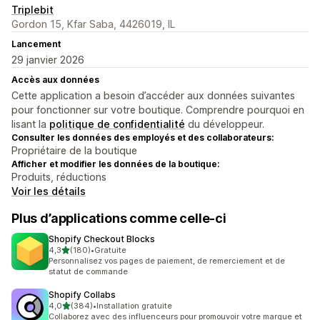
Triplebit
Gordon 15, Kfar Saba, 4426019, IL
Lancement
29 janvier 2026
Accès aux données
Cette application a besoin d’accéder aux données suivantes
pour fonctionner sur votre boutique. Comprendre pourquoi en
lisant la
politique de confidentialité
du développeur.
Consulter les données des employés et des collaborateurs:
Propriétaire de la boutique
Afficher et modifier les données de la boutique:
Produits, réductions
Voir les détails
Plus d’applications comme celle-ci
Shopify Checkout Blocks
étoile(s) sur 5
4,3
(180)
•
Gratuite
180 avis au total
Personnalisez vos pages de paiement, de remerciement et de
statut de commande
Shopify Collabs
étoile(s) sur 5
4,0
(384)
•
Installation gratuite
384 avis au total
Collaborez avec des influenceurs pour promouvoir votre marque et