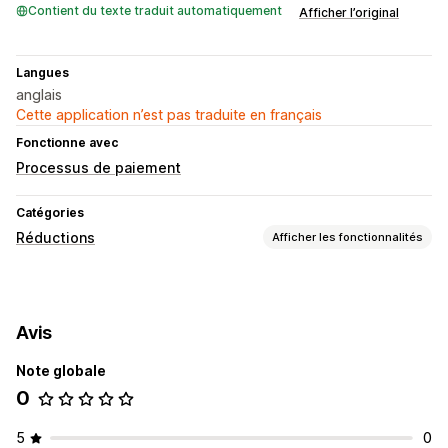
Contient du texte traduit automatiquement
Afficher l’original
Langues
anglais
Cette application n’est pas traduite en français
Fonctionne avec
Processus de paiement
Catégories
Réductions
Afficher les fonctionnalités
Types de réductions
Réductions en pourcentage
Avis
Gestion des réductions
Note globale
Déclencheurs et règles
Ciblage
Balisage
Filtrage
0
5
0