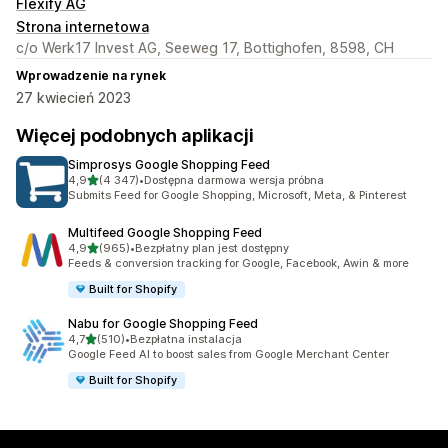
Flexify AG
Strona internetowa
c/o Werk17 Invest AG, Seeweg 17, Bottighofen, 8598, CH
Wprowadzenie na rynek
27 kwiecień 2023
Więcej podobnych aplikacji
Simprosys Google Shopping Feed
na 5 gwiazdek
4,9
(4 347)
•
Dostępna darmowa wersja próbna
Łączna liczba recenzji: 4347
Submits Feed for Google Shopping, Microsoft, Meta, & Pinterest
Multifeed Google Shopping Feed
na 5 gwiazdek
4,9
(965)
•
Bezpłatny plan jest dostępny
Łączna liczba recenzji: 965
Feeds & conversion tracking for Google, Facebook, Awin & more
Built for Shopify
Nabu for Google Shopping Feed
na 5 gwiazdek
4,7
(510)
•
Bezpłatna instalacja
Łączna liczba recenzji: 510
Google Feed AI to boost sales from Google Merchant Center
Built for Shopify