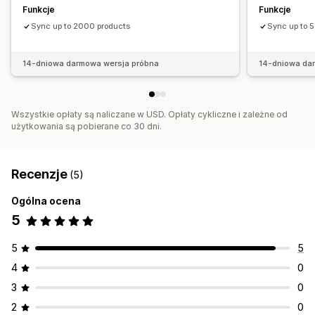
Funkcje
Funkcje
Sync up to 2000 products
Sync up to 
14-dniowa darmowa wersja próbna
14-dniowa da
Wszystkie opłaty są naliczane w USD. Opłaty cykliczne i zależne od
użytkowania są pobierane co 30 dni.
Recenzje
(5)
Ogólna ocena
5
5
5
4
0
3
0
2
0