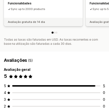
Funcionalidades
Funcionalida
Sync up to 2000 products
Sync up to 
Avaliação gratuita de 14 dia
Avaliação grat
Todas as taxas são faturadas em USD. As taxas recorrentes e com
base na utilização são faturadas a cada 30 dias.
Avaliações
(5)
Avaliação geral
5
5
5
4
0
3
0
2
0