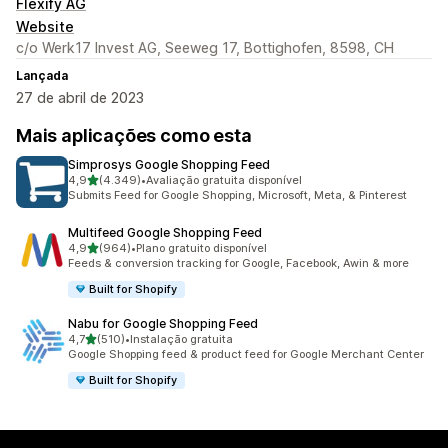
Flexify AG
Website
c/o Werk17 Invest AG, Seeweg 17, Bottighofen, 8598, CH
Lançada
27 de abril de 2023
Mais aplicações como esta
Simprosys Google Shopping Feed
de 5 estrelas
4,9
(4.349)
•
Avaliação gratuita disponível
4349 total de avaliações
Submits Feed for Google Shopping, Microsoft, Meta, & Pinterest
Multifeed Google Shopping Feed
de 5 estrelas
4,9
(964)
•
Plano gratuito disponível
964 total de avaliações
Feeds & conversion tracking for Google, Facebook, Awin & more
Built for Shopify
Nabu for Google Shopping Feed
de 5 estrelas
4,7
(510)
•
Instalação gratuita
510 total de avaliações
Google Shopping feed & product feed for Google Merchant Center
Built for Shopify