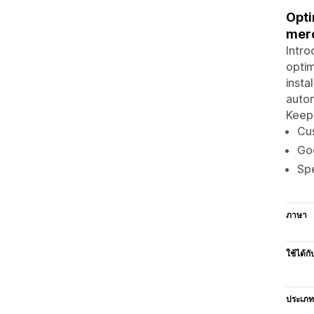
Opti
merc
Intro
optim
insta
autom
Keep 
Cus
Goo
Spe
ภาษา
ใช้ได้กั
ประเภท