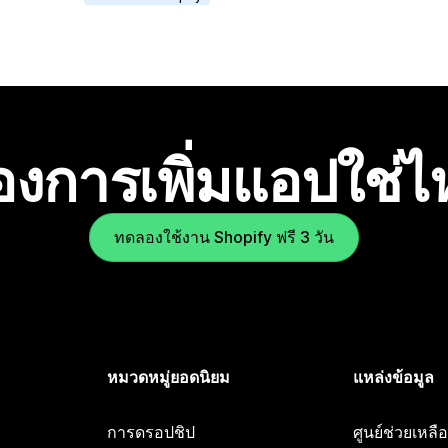
องการเพิ่มแอปใช่
ทดลองใช้งาน Shopify ฟรี 3 วัน
หมวดหมู่ยอดนิยม
แหล่งข้อมูล
การดรอปชิป
ศูนย์ช่วยเหล