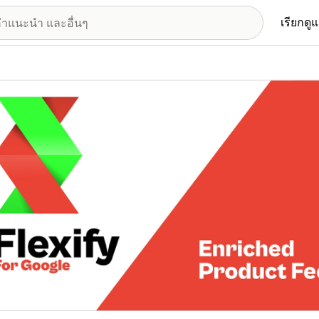
เรียกดู
อรีรูปภาพที่แสดง