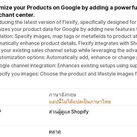
mize your Products on Google by adding a powerfu
hant center.
ducing the latest version of Flexify, specifically designed f
izes your product data for Google by adding new features 
llation: Specify images, map tags or metafields to product at
atically enhance product details. Flexify integrates with S
your existing sales channel setup while leveraging the adva
tomization options: Automatically add, enhance or change p
gle channel integration: Enhances existing setups using s
cify you images: Choose the product and lifestyle images 
ภาษาอังกฤษ
แอปนี้ไม่ได้แปลเป็นภาษาไทย
บ
ส่วนผู้ดูแล Shopify
ตลาด