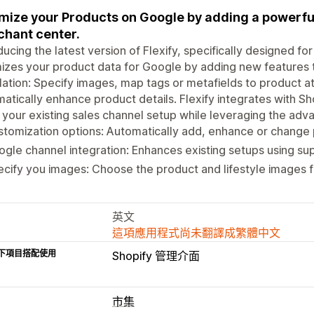
mize your Products on Google by adding a powerfu
hant center.
ducing the latest version of Flexify, specifically designed f
izes your product data for Google by adding new features 
llation: Specify images, map tags or metafields to product at
atically enhance product details. Flexify integrates with S
your existing sales channel setup while leveraging the adva
tomization options: Automatically add, enhance or change p
gle channel integration: Enhances existing setups using s
cify you images: Choose the product and lifestyle images 
英文
這項應用程式尚未翻譯成繁體中文
下項目搭配使用
Shopify 管理介面
市集