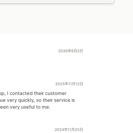
2026年6月2日
2025年11月12日
tup, I contacted their customer
e very quickly, so their service is
been very useful to me.
2024年11月25日