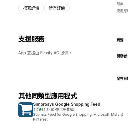
瑞典
撰寫評價
所有評價
使用應
支援服務
資源
App 支援由 Flexify AG 提供。
開發者
發布日
其他同類型應用程式
Simprosys Google Shopping Feed
滿分 5 顆星
4.9
(4,349)
•
提供免費試用
共有 4349 則評價
Submits Feed for Google Shopping, Microsoft, Meta, &
Pinterest