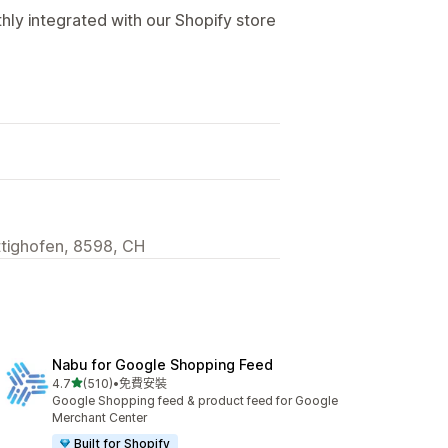
y integrated with our Shopify store
ttighofen, 8598, CH
Nabu for Google Shopping Feed
滿分 5 顆星
4.7
(510)
•
免費安裝
共有 510 則評價
Google Shopping feed & product feed for Google
Merchant Center
Built for Shopify