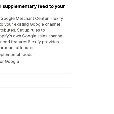
l supplementary feed to your
or Google Merchant Center. Flexify
to your existing Google channel
tributes. Set up rules to
hopify's own Google sales channel.
nced features Flexify provides.
roduct attributes.
upplemental feeds
for Google