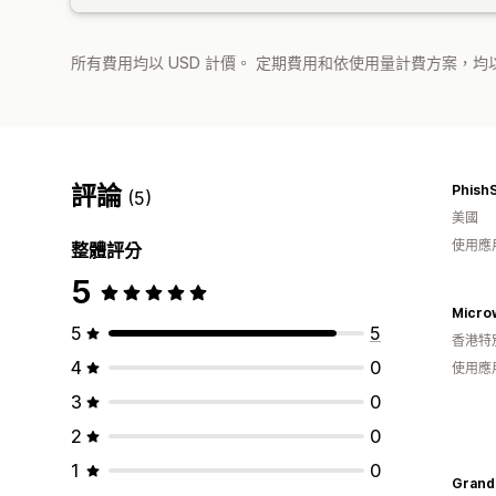
所有費用均以 USD 計價。 定期費用和依使用量計費方案，均以
評論
Phish
(5)
美國
使用應
整體評分
5
Micro
5
5
香港特
4
0
使用應
3
0
2
0
1
0
Grand