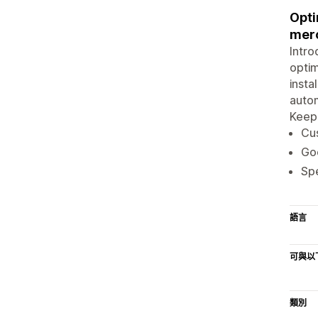
Opti
merc
Intro
optim
insta
autom
Keep 
Cus
Goo
Spe
語言
可與以
類別