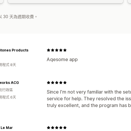
 30 天為週期收費。
Stones Products
Aqesome app
用程式 8天
works ACG
別行政區
Since I'm not very familiar with the se
用程式 6天
service for help. They resolved the issu
truly excellent, and the program has 
 Le Mar