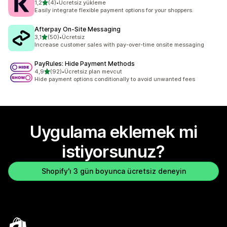
5 yıldız üzerinden
1,2
(4)
•
Ücretsiz yükleme
toplam 4 değerlendirme
Easily integrate flexible payment options for your shoppers.
Afterpay On‑Site Messaging
5 yıldız üzerinden
3,1
(50)
•
Ücretsiz
toplam 50 değerlendirme
Increase customer sales with pay-over-time onsite messaging
PayRules: Hide Payment Methods
5 yıldız üzerinden
4,9
(92)
•
Ücretsiz plan mevcut
toplam 92 değerlendirme
Hide payment options conditionally to avoid unwanted fees
Uygulama eklemek mi
istiyorsunuz?
Shopify'ı 3 gün boyunca ücretsiz deneyin