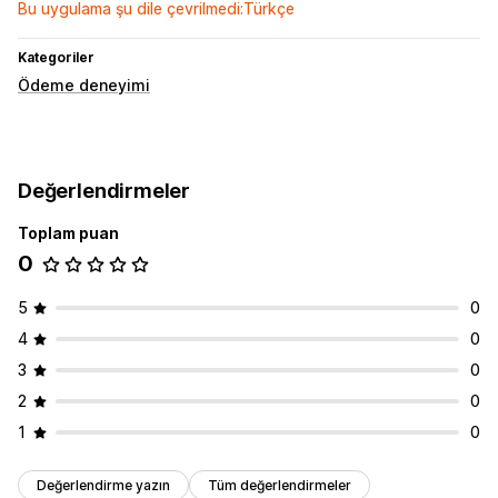
Bu uygulama şu dile çevrilmedi:Türkçe
Kategoriler
Ödeme deneyimi
Değerlendirmeler
Toplam puan
0
5
0
4
0
3
0
2
0
1
0
Değerlendirme yazın
Tüm değerlendirmeler