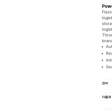
Powe
Flex
logis
stora
logis
Throu
brand
Aut
Rea
Ins
Se
언어
다음과 