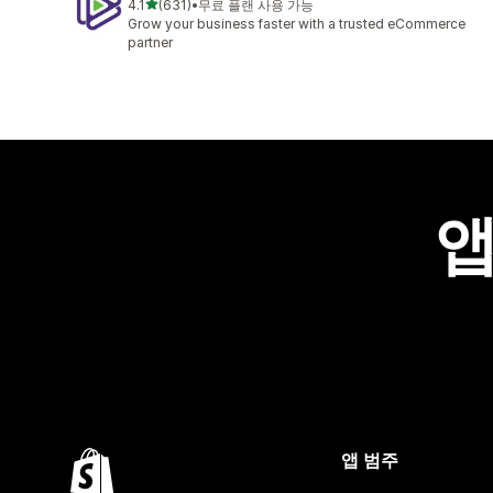
별 5개 중
4.1
(631)
•
무료 플랜 사용 가능
총 리뷰 631개
Grow your business faster with a trusted eCommerce
partner
앱
앱 범주