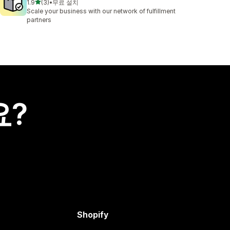
별 5개 중
1.9
(3)
•
무료 설치
총 리뷰 3개
Scale your business with our network of fulfillment
partners
요?
Shopify