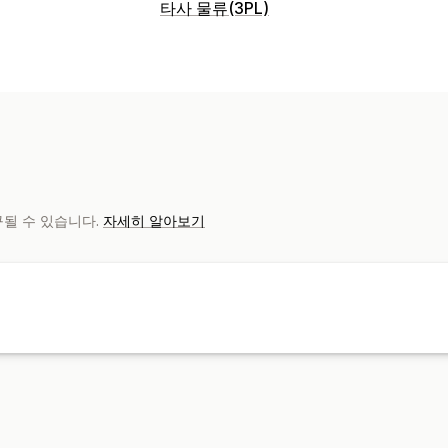
타사 물류(3PL)
주문 관리
주문 처리
배송 레이블
사용자 지정 패
사용자 지정 알림
추적 기록
반품
재고 관리
자동 동기화
재고 조정
SKU 매핑
분석
청구될 수 있습니다.
자세히 알아보기