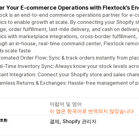
r Your E-commerce Operations with Flextock’s End
tock is an end-to-end commerce operations partner for e
tics to enable growth at scale. By connecting your Shopify 
ge, order fulfillment, last-mile delivery, and cash on deliv
tics with marketplace integrations, cross-border fulfillment,
gh an in-house, real-time command center, Flextock remov
s scale faste
omated Order Flow: Sync & track orders instantly from pla
l-Time Inventory Sync: Always know your stock levels acro
tant Integration: Connect your Shopify store and sales chann
amless Returns & Exchanges: Hassle-free management of po
아랍어 및 영어
이 앱은 한국어로 번역되지 않았습니다
호환:
결제
Shopify 관리자