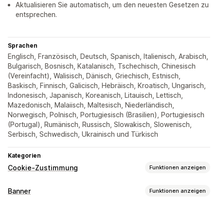
Aktualisieren Sie automatisch, um den neuesten Gesetzen zu
entsprechen.
Sprachen
Englisch, Französisch, Deutsch, Spanisch, Italienisch, Arabisch,
Bulgarisch, Bosnisch, Katalanisch, Tschechisch, Chinesisch
(Vereinfacht), Walisisch, Dänisch, Griechisch, Estnisch,
Baskisch, Finnisch, Galicisch, Hebräisch, Kroatisch, Ungarisch,
Indonesisch, Japanisch, Koreanisch, Litauisch, Lettisch,
Mazedonisch, Malaiisch, Maltesisch, Niederländisch,
Norwegisch, Polnisch, Portugiesisch (Brasilien), Portugiesisch
(Portugal), Rumänisch, Russisch, Slowakisch, Slowenisch,
Serbisch, Schwedisch, Ukrainisch und Türkisch
Kategorien
Cookie-Zustimmung
Funktionen anzeigen
Anzeigeoptionen
Banner
Funktionen anzeigen
Benutzerdefinierte CSS
Einstellungs-Selektor
Bannertyp
Geolokalisierung
Benutzerdefiniertes Branding