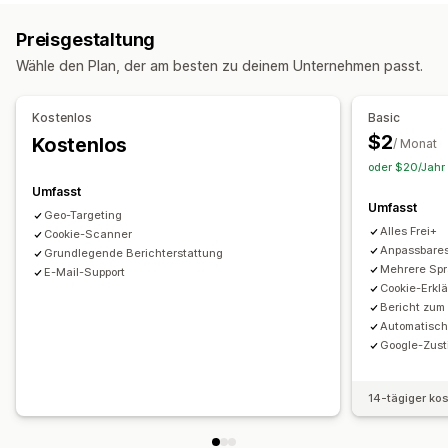
Cookie-Zustimmung
DSGVO-Compliance
Mehrere Sprachen
Spracherkennung
Preisgestaltung
Benachrichtigung
Responsivität für Mobilgeräte
Wähle den Plan, der am besten zu deinem Unternehmen passt.
Anpassung
Datenschutz-Compliance
Links und Schaltflächen
Farbe und Schriftart
Einwilligungsprotokoll
Cookie-Scanner
Datenmanagement
Kostenlos
Basic
Benutzerdefinierte CSS
Mehrere Sprachen
$2
Kostenlos
/ Monat
Verordnungen
Responsivität für Mobilgeräte
Geo-Targeting
oder $20/Jahr 
DSGVO
Umfasst
Analysen und Berichte
Umfasst
Geo-Targeting
Leistungsverfolgung
Analysen in Echtzeit
Traffic-Berichte
Alles Frei+
Cookie-Scanner
Anpassbare
Grundlegende Berichterstattung
Mehrere Sp
E-Mail-Support
Cookie-Erkl
Bericht zum 
Automatisch
Google-Zus
14-tägiger ko