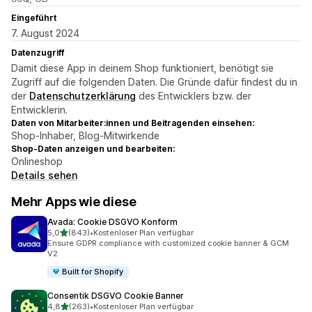
Eingeführt
7. August 2024
Datenzugriff
Damit diese App in deinem Shop funktioniert, benötigt sie
Zugriff auf die folgenden Daten. Die Gründe dafür findest du in
der
Datenschutzerklärung
des Entwicklers bzw. der
Entwicklerin.
Daten von Mitarbeiter:innen und Beitragenden einsehen:
Shop-Inhaber, Blog-Mitwirkende
Shop-Daten anzeigen und bearbeiten:
Onlineshop
Details sehen
Mehr Apps wie diese
Avada: Cookie DSGVO Konform
von 5 Sternen
5,0
(843)
•
Kostenloser Plan verfügbar
843 Rezensionen insgesamt
Ensure GDPR compliance with customized cookie banner & GCM
V2
Built for Shopify
Consentik DSGVO Cookie Banner
von 5 Sternen
4,8
(263)
•
Kostenloser Plan verfügbar
263 Rezensionen insgesamt