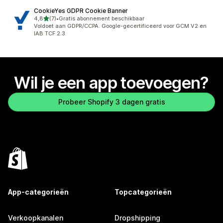
CookieYes GDPR Cookie Banner
van 5 sterren
4,8
(7)
•
Gratis abonnement beschikbaar
7 recensies in totaal
Voldoet aan GDPR/CCPA. Google-gecertificeerd voor GCM V2 en
IAB TCF 2.3
Wil je een app toevoegen?
Probeer Shopify 3 dagen gratis
App-categorieën
Topcategorieën
Verkoopkanalen
Dropshipping