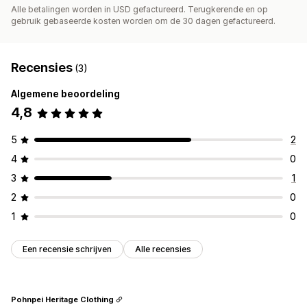
Alle betalingen worden in USD gefactureerd. Terugkerende en op
gebruik gebaseerde kosten worden om de 30 dagen gefactureerd.
Recensies
(3)
Algemene beoordeling
4,8
5
2
4
0
3
1
2
0
1
0
Een recensie schrijven
Alle recensies
Pohnpei Heritage Clothing