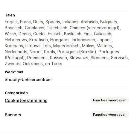
Talen
Engels, Frans, Duits, Spaans, Italiaans, Arabisch, Bulgaars,
Bosnisch, Catalaans, Tsjechisch, Chinees (vereenvoudigd),
Welsh, Deens, Grieks, Estisch, Baskisch, Fins, Galicisch,
Hebreeuws, Kroatisch, Hongaars, Indonesisch, Japans,
Koreaans, Litouws, Lets, Macedonisch, Maleis, Maltees,
Nederlands, Noors, Pools, Portugees (Brazilië), Portugees
(Portugal), Roemeens, Russisch, Slowaaks, Sloveens, Servisch,
Zweeds, Oekraïens, en Turks
Werkt met
Shopify-beheercentrum
Categorieën
Cookietoestemming
Functies weergeven
Weergaveopties
Banners
Functies weergeven
Aangepaste CSS
Voorkeurenkiezer
Geolocatie
Soorten banners
Aangepaste branding
Meerdere talen
Taaldetectie