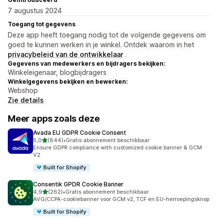
7 augustus 2024
Toegang tot gegevens
Deze app heeft toegang nodig tot de volgende gegevens om
goed te kunnen werken in je winkel. Ontdek waarom in het
privacybeleid van de ontwikkelaar
.
Gegevens van medewerkers en bijdragers bekijken:
Winkeleigenaar, blogbijdragers
Winkelgegevens bekijken en bewerken:
Webshop
Zie details
Meer apps zoals deze
Avada EU GDPR Cookie Consent
van 5 sterren
5,0
(844)
•
Gratis abonnement beschikbaar
844 recensies in totaal
Ensure GDPR compliance with customized cookie banner & GCM
V2
Built for Shopify
Consentik GPDR Cookie Banner
van 5 sterren
4,9
(262)
•
Gratis abonnement beschikbaar
262 recensies in totaal
AVG/CCPA-cookiebanner voor GCM v2, TCF en EU-herroepingsknop
Built for Shopify