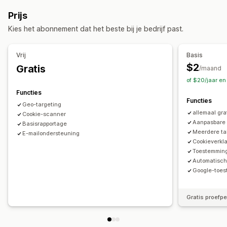
Cookietoestemming
Naleving van AVG
Melding
Mobiel responsief
Prijs
Aanpassing
Naleving privacybeleid
Kies het abonnement dat het beste bij je bedrijf past.
Links en knoppen
Kleur en lettertype
Aangepaste CSS
Toestemmingslogboeken
Cookiescanner
Meerdere talen
Mobiel responsief
Geotargeting
Gegevensbeheer
Vrij
Basis
$2
Gratis
Analytics en rapportage
/maand
Regelgeving
of $20/jaar en
Prestaties volgen
Analytics in real time
Verkeersrapporten
AVG
Functies
Functies
Geo-targeting
allemaal gra
Cookie-scanner
Aanpasbare
Basisrapportage
Meerdere ta
E-mailondersteuning
Cookieverkla
Toestemming
Automatisch
Google-toe
Gratis proefp