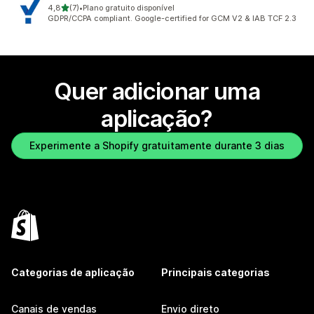
de 5 estrelas
4,8
(7)
•
Plano gratuito disponível
7 total de avaliações
GDPR/CCPA compliant. Google-certified for GCM V2 & IAB TCF 2.3
Quer adicionar uma
aplicação?
Experimente a Shopify gratuitamente durante 3 dias
Categorias de aplicação
Principais categorias
Canais de vendas
Envio direto