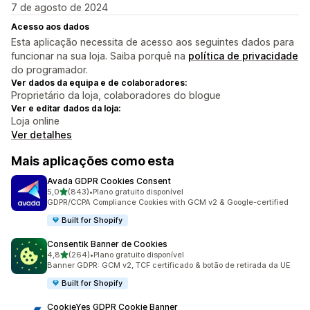
7 de agosto de 2024
Acesso aos dados
Esta aplicação necessita de acesso aos seguintes dados para
funcionar na sua loja. Saiba porquê na
política de privacidade
do programador.
Ver dados da equipa e de colaboradores:
Proprietário da loja, colaboradores do blogue
Ver e editar dados da loja:
Loja online
Ver detalhes
Mais aplicações como esta
Avada GDPR Cookies Consent
de 5 estrelas
5,0
(843)
•
Plano gratuito disponível
843 total de avaliações
GDPR/CCPA Compliance Cookies with GCM v2 & Google-certified
Built for Shopify
Consentik Banner de Cookies
de 5 estrelas
4,8
(264)
•
Plano gratuito disponível
264 total de avaliações
Banner GDPR: GCM v2, TCF certificado & botão de retirada da UE
Built for Shopify
CookieYes GDPR Cookie Banner