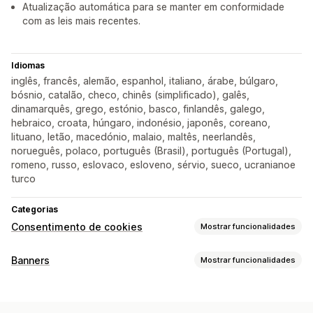
Atualização automática para se manter em conformidade
com as leis mais recentes.
Idiomas
inglês, francês, alemão, espanhol, italiano, árabe, búlgaro,
bósnio, catalão, checo, chinês (simplificado), galês,
dinamarquês, grego, estónio, basco, finlandês, galego,
hebraico, croata, húngaro, indonésio, japonês, coreano,
lituano, letão, macedónio, malaio, maltês, neerlandês,
norueguês, polaco, português (Brasil), português (Portugal),
romeno, russo, eslovaco, esloveno, sérvio, sueco, ucranianoe
turco
Categorias
Consentimento de cookies
Mostrar funcionalidades
Opções de apresentação
Banners
Mostrar funcionalidades
CSS personalizado
Seletor de preferências
Tipo de banner
Geolocalização
Imagem corporativa personalizada
Consentimento de cookies
Conformidade com o RGPD
Multilingue
Deteção de idioma
Reatividade móvel