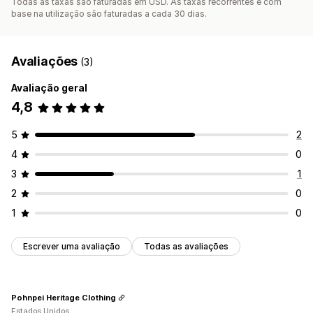
Todas as taxas são faturadas em USD. As taxas recorrentes e com
base na utilização são faturadas a cada 30 dias.
Avaliações
(3)
Avaliação geral
4,8
5
2
4
0
3
1
2
0
1
0
Escrever uma avaliação
Todas as avaliações
Pohnpei Heritage Clothing
Estados Unidos