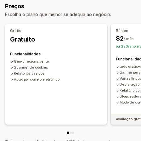
Preços
Notificação
Conformidade com a privacidade
Escolha o plano que melhor se adequa ao negócio.
Personalização
Registos de consentimento
Leitor de cookies
Ligações e botões
Cor e tipo de letra
CSS personalizado
Gestão de dados
Grátis
Básico
Multilingue
Reatividade móvel
Geodirecionamento
$2
Gratuito
/ mês
Regulamento
ou $20/ano e 
Análise de dados e relatórios
GDPR
Funcionalidades
Rastreio do desempenho
Análise de dados em tempo real
Funcionalida
Geo-direcionamento
Relatórios de tráfego
tudo grátis+
Scanner de cookies
Banner pers
Relatórios básicos
Várias língu
Apoio por correio eletrónico
Declaração 
Relatório do
Bloqueador 
Modo de con
Avaliação grat