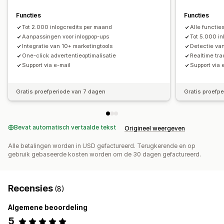
Functies
Functies
Tot 2.000 inlogcredits per maand
Alle functie
Aanpassingen voor inlogpop-ups
Tot 5.000 in
Integratie van 10+ marketingtools
Detectie van
One-click advertentieoptimalisatie
Realtime tra
Support via e-mail
Support via 
Gratis proefperiode van 7 dagen
Gratis proefp
Bevat automatisch vertaalde tekst
Origineel weergeven
Alle betalingen worden in USD gefactureerd. Terugkerende en op
gebruik gebaseerde kosten worden om de 30 dagen gefactureerd.
Recensies
(8)
Algemene beoordeling
5