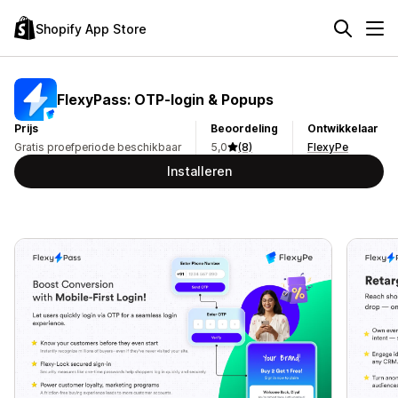
Shopify App Store
FlexyPass: OTP‑login & Popups
Prijs
Beoordeling
Ontwikkelaar
Gratis proefperiode beschikbaar
5,0
(8)
FlexyPe
Installeren