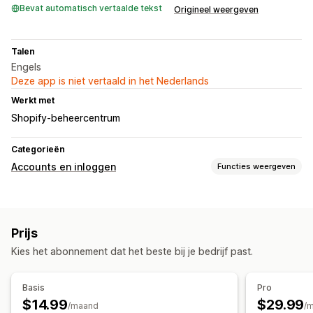
Bevat automatisch vertaalde tekst
Origineel weergeven
Talen
Engels
Deze app is niet vertaald in het Nederlands
Werkt met
Shopify-beheercentrum
Categorieën
Accounts en inloggen
Functies weergeven
Inlog-ID klant
Eenmalige aanmelding (SSO)
E-mailverificatie
Prijs
Sms-verificatie
Eenmalig wachtwoord (OTP)
Kies het abonnement dat het beste bij je bedrijf past.
Basis
Pro
$14.99
$29.99
/maand
/