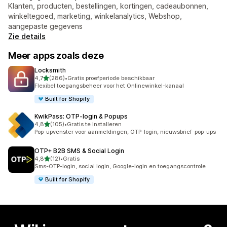
Klanten, producten, bestellingen, kortingen, cadeaubonnen,
winkeltegoed, marketing, winkelanalytics, Webshop,
aangepaste gegevens
Zie details
Meer apps zoals deze
Locksmith
van 5 sterren
4,7
(286)
•
Gratis proefperiode beschikbaar
286 recensies in totaal
Flexibel toegangsbeheer voor het Onlinewinkel-kanaal
Built for Shopify
KwikPass: OTP‑login & Popups
van 5 sterren
4,8
(105)
•
Gratis te installeren
105 recensies in totaal
Pop-upvenster voor aanmeldingen, OTP-login, nieuwsbrief-pop-ups
OTP+ B2B SMS & Social Login
van 5 sterren
4,8
(12)
•
Gratis
12 recensies in totaal
Sms-OTP-login, social login, Google-login en toegangscontrole
Built for Shopify