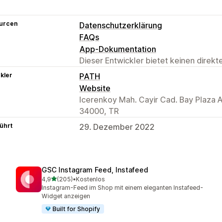
urcen
Datenschutzerklärung
FAQs
App-Dokumentation
Dieser Entwickler bietet keinen direk
kler
PATH
Website
Icerenkoy Mah. Cayir Cad. Bay Plaza Ap
34000, TR
ührt
29. Dezember 2022
GSC Instagram Feed, Instafeed
von 5 Sternen
4,9
(205)
•
Kostenlos
205 Rezensionen insgesamt
Instagram-Feed im Shop mit einem eleganten Instafeed-
Widget anzeigen
Built for Shopify