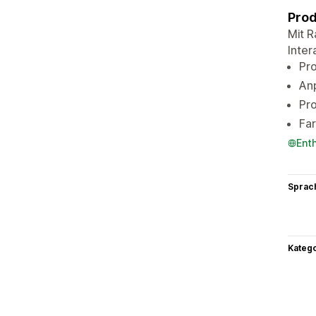
Prod
Mit R
Inter
Pr
Anp
Pro
Far
Ent
Sprac
Kateg