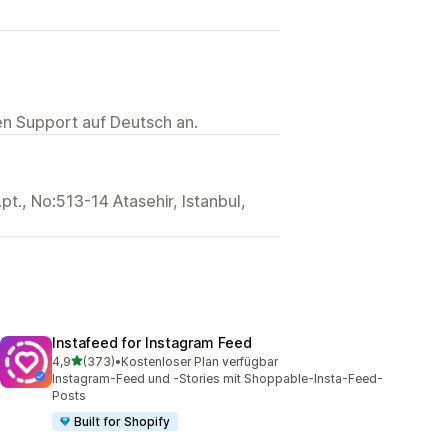
ten Support auf Deutsch an.
t., No:513-14 Atasehir, Istanbul,
Instafeed for Instagram Feed
von 5 Sternen
4,9
(373)
•
Kostenloser Plan verfügbar
373 Rezensionen insgesamt
Instagram-Feed und -Stories mit Shoppable-Insta-Feed-
Posts
Built for Shopify