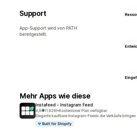
Support
Resso
App-Support wird von PATH
bereitgestellt.
Entwic
Eingef
Mehr Apps wie diese
Instafeed ‑ Instagram Feed
von 5 Sternen
4,9
(1.929)
•
Kostenloser Plan verfügbar
1929 Rezensionen insgesamt
Elegante kaufbare Instagram-Feeds die Verkäufe bringen
Built for Shopify