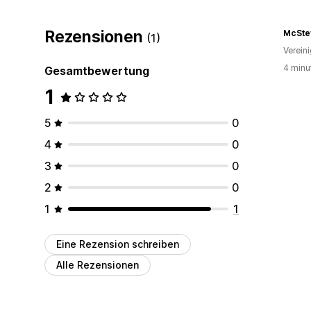
Rezensionen
McSte
(1)
Verein
4 minu
Gesamtbewertung
1
5
0
4
0
3
0
2
0
1
1
Eine Rezension schreiben
Alle Rezensionen