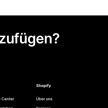
nzufügen?
Shopify
p Center
Über uns