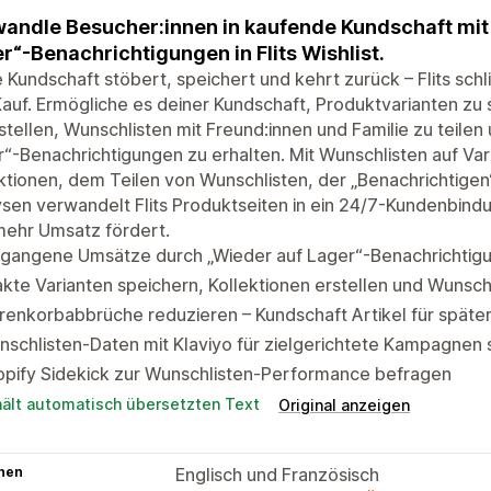
andle Besucher:innen in kaufende Kundschaft mit
r“-Benachrichtigungen in Flits Wishlist.
 Kundschaft stöbert, speichert und kehrt zurück – Flits sch
auf. Ermögliche es deiner Kundschaft, Produktvarianten zu 
stellen, Wunschlisten mit Freund:innen und Familie zu teile
“-Benachrichtigungen zu erhalten. Mit Wunschlisten auf Va
ktionen, dem Teilen von Wunschlisten, der „Benachrichtige
sen verwandelt Flits Produktseiten in ein 24/7-Kundenbind
mehr Umsatz fördert.
tgangene Umsätze durch „Wieder auf Lager“-Benachrichti
kte Varianten speichern, Kollektionen erstellen und Wunschl
enkorbabbrüche reduzieren – Kundschaft Artikel für später
schlisten-Daten mit Klaviyo für zielgerichtete Kampagnen 
opify Sidekick zur Wunschlisten-Performance befragen
hält automatisch übersetzten Text
Original anzeigen
hen
Englisch und Französisch