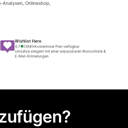
p-Analysen, Onlineshop,
Wishlist Hero
von 5 Sternen
4,7
(368)
•
Kostenloser Plan verfügbar
368 Rezensionen insgesamt
Umsätze steigern mit einer anpassbaren Wunschliste &
E-Mail-Erinnerungen
nzufügen?