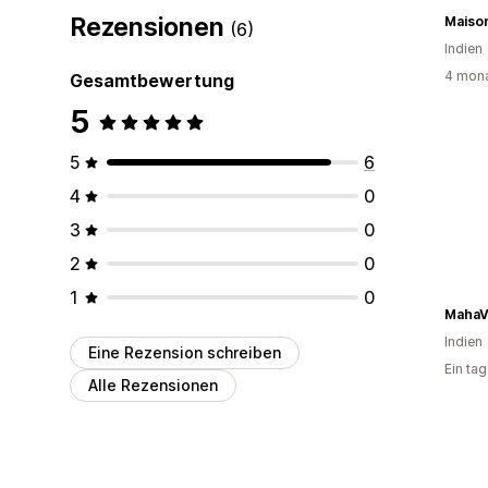
Rezensionen
Maiso
(6)
Indien
4 mona
Gesamtbewertung
5
5
6
4
0
3
0
2
0
1
0
MahaV
Indien
Eine Rezension schreiben
Ein ta
Alle Rezensionen