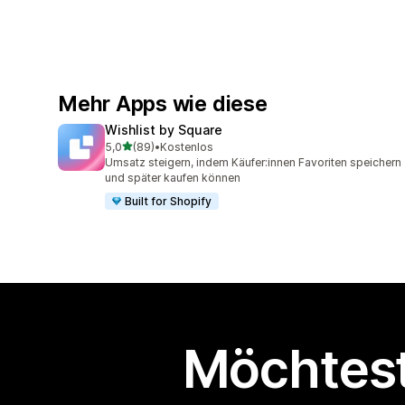
Mehr Apps wie diese
Wishlist by Square
von 5 Sternen
5,0
(89)
•
Kostenlos
89 Rezensionen insgesamt
Umsatz steigern, indem Käufer:innen Favoriten speichern
und später kaufen können
Built for Shopify
Möchtest