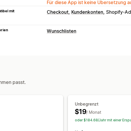
Für diese App ist keine Übersetzung 
ibel mit
Checkout
Kundenkonten
Shopify-Ad
orien
Wunschlisten
Listenarten
Favoriten
Für später speichern
Gast
Listenverwaltung
Dashboard
In den Warenkorb
hmen passt.
Anpassung
Benutzerdefinierte Symbole
Mehrer
Unbegrenzt
$19
/ Monat
oder $184.68/Jahr mit einer Ersp