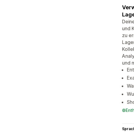
Verw
Lage
Deine
und K
zu er
Lager
Kolle
Analy
und 
En
Exa
War
Wun
Sh
Ent
Sprac