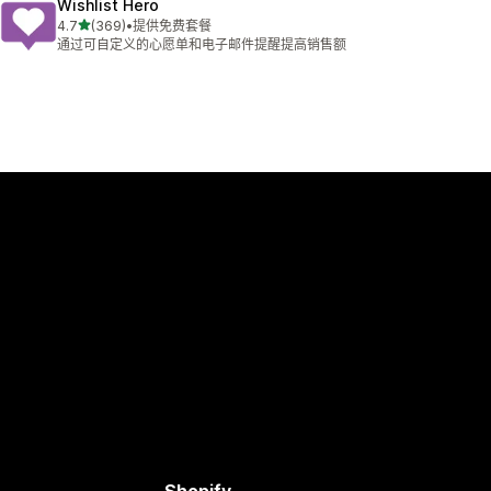
Wishlist Hero
星（满分 5 星）
4.7
(369)
•
提供免费套餐
总共 369 条评论
通过可自定义的心愿单和电子邮件提醒提高销售额