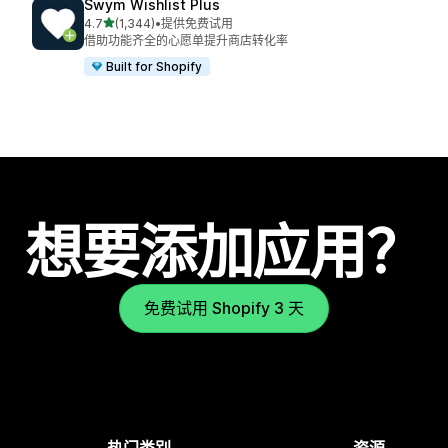
Swym Wishlist Plus
星（满分 5 星）
4.7
(1,344)
•
提供免费试用
总共 1344 条评论
借助功能齐全的心愿单提升商店转化率
Built for Shopify
想要添加应用？
免费试用 Shopify 3 天