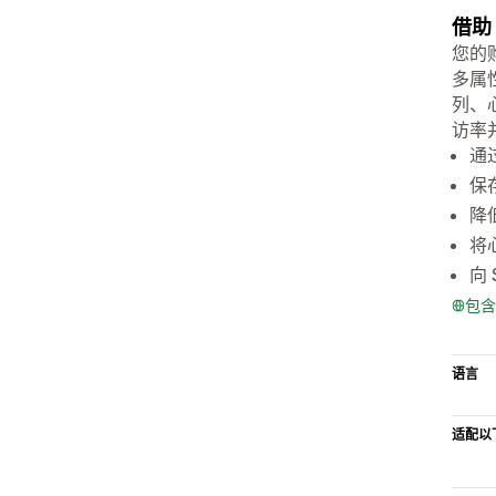
借助
您的
多属
列、
访率
通
保
降
将
向 
包含
语言
适配以