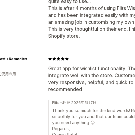
quite easy to use...
This is after 4 months of using Flits W
and has been integrated easily with m
an amazing job in customising my own
This is very thoughtful on their end. I
Shopify store.
astu Remedies
Great app for wishlist functionality! 
人在使用应用
integrate well with the store. Custom
very responsive, helpful, and quick to 
recommended
Flits已回复 2026年5月7日
Thank you so much for the kind words! Re
smoothly for you and that our team could
you need anything 😊
Regards,
Gunjan Patel