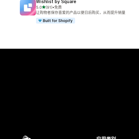
Wishlist by Square
星（满分 5 星）
5.0
(91)
•
免费
总共 91 条评论
让购物者保存喜爱的产品以便日后购买，从而提升销量
Built for Shopify