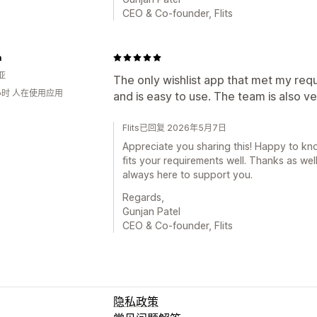
CEO & Co-founder, Flits
a
亚
The only wishlist app that met my requ
小时 人在使用应用
and is easy to use. The team is also v
Flits已回复 2026年5月7日
Appreciate you sharing this! Happy to k
fits your requirements well. Thanks as wel
always here to support you.
Regards,
Gunjan Patel
CEO & Co-founder, Flits
隐私政策