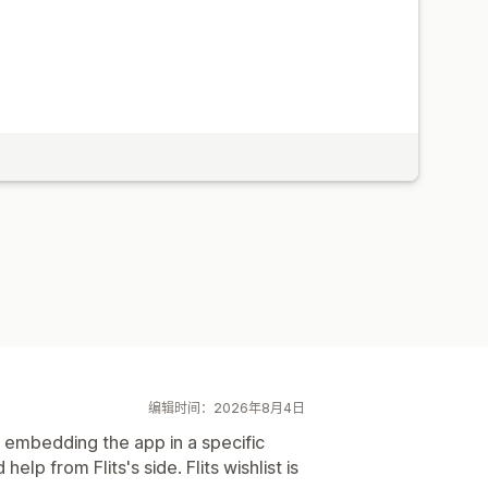
编辑时间：2026年8月4日
g embedding the app in a specific
elp from Flits's side. Flits wishlist is