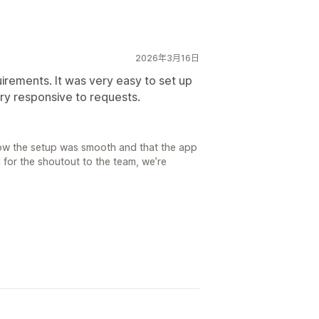
2026年3月16日
irements. It was very easy to set up
ery responsive to requests.
now the setup was smooth and that the app
l for the shoutout to the team, we’re