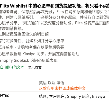
 Flits Wishlist 中的心愿单和到货提醒功能，将只看
购物者浏览、保存然后再次光顾，Flits 在购买意向和最终购买
性、创建心愿单系列、与亲朋好友分享心愿单，并获取自动到货
心愿单分享、“到货通知”以及深度分析功能，Flits 能将产品
并增加销售额。
过到货提醒挽回流失的销售额
存特定多属性、创建系列并分享心愿单
低弃单率 - 让购物者保存以便稍后购买
心愿单数据与 Klaviyo 同步，开展定向营销活动
Shopify Sidekick 询问心愿单表现
自动翻译的文本
显示原文
英语 以及 法语
这款应用未翻译成简体中文
下产品：
结账
客户账户
Shopify 后台
klaviyo