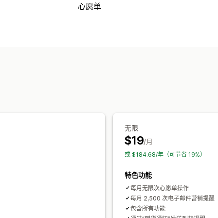
心愿单
列表类型
最爱
保存备用
宾客心愿单
列表管理
控制面板
添加到购物车
自定义
自定义图标
多语言
无限
$19
/月
或 $184.68/年（可节省 19%）
特色功能
每月无限次心愿单操作
每月 2,500 次电子邮件营销提醒
包含所有功能