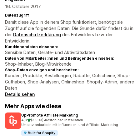
16. Oktober 2017
Datenzugriff
Damit diese App in deinem Shop funktioniert, benötigt sie
Zugriff auf die folgenden Daten. Die Gründe dafür findest du in
der
Datenschutzerklärung
des Entwicklers bzw. der
Entwicklerin.
Kund:innendaten einsehen:
Sensible Daten, Geräte- und Aktivitätsdaten
Daten von Mitarbeiter:innen und Beitragenden einsehen:
Shop-Inhaber, Blog-Mitwirkende
Shop-Daten anzeigen und bearbeiten:
Kunden, Produkte, Bestellungen, Rabatte, Gutscheine, Shop-
Guthaben, Shop-Analysen, Onlineshop, Shopify-Admin, andere
Daten
Details sehen
Mehr Apps wie diese
UpPromote Affiliate Marketing
von 5 Sternen
4,9
(3.593)
•
Kostenlose Installation
3593 Rezensionen insgesamt
Umsatz ankurbeln mit Influencer- und Affiliate-Marketing
Built for Shopify