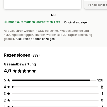
14-tägiger ko
Enthält automatisch übersetzten Text
Original anzeigen
Alle Gebühren werden in USD berechnet. Wiederkehrende und
nutzungsabhängige Gebühren werden alle 30 Tage in Rechnung
gestellt.
Alle Preisoptionen anzeigen
Rezensionen
(339)
Gesamtbewertung
4,9
5
326
4
8
3
1
2
0
1
4