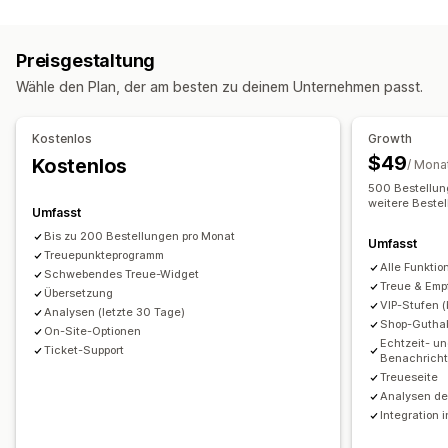
Programmtypen
Prämienprogramme
Empfehlungen
Cashback-Programme
Preisgestaltung
Prämien, die du anbieten kannst
Wähle den Plan, der am besten zu deinem Unternehmen passt.
Punkte
Cashback
Shop-Guthaben
POS-Prämien
Kostenloser Versand
Kostenlose Produkte
Kostenlos
Growth
$49
Kostenlos
/ Mona
500 Bestellung
weitere Beste
Umfasst
Bis zu 200 Bestellungen pro Monat
Umfasst
Treuepunkteprogramm
Alle Funktio
Schwebendes Treue-Widget
Treue & Em
Übersetzung
VIP-Stufen (
Analysen (letzte 30 Tage)
Shop-Guthab
On-Site-Optionen
Echtzeit- u
Ticket-Support
Benachrich
Treueseite
Analysen de
Integration 