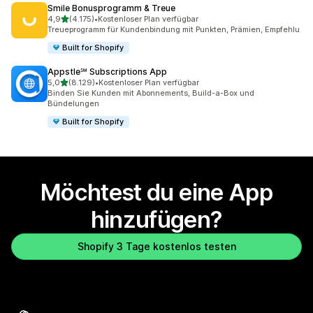
Smile Bonusprogramm & Treue
von 5 Sternen
4,9
(4.175)
•
Kostenloser Plan verfügbar
4175 Rezensionen insgesamt
Treueprogramm für Kundenbindung mit Punkten, Prämien, Empfehlu
Built for Shopify
Appstle℠ Subscriptions App
von 5 Sternen
5,0
(8.129)
•
Kostenloser Plan verfügbar
8129 Rezensionen insgesamt
Binden Sie Kunden mit Abonnements, Build-a-Box und
Bündelungen
Built for Shopify
Möchtest du eine App
hinzufügen?
Shopify 3 Tage kostenlos testen