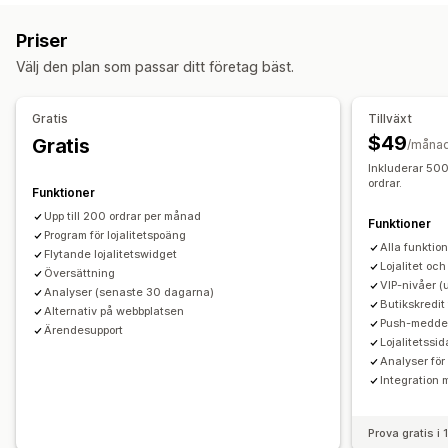
Belöningsprogram
Hänvisningar
Cashback-program
Priser
Belöningar som du kan erbjuda
Välj den plan som passar ditt företag bäst.
Poäng
Cashback
Värdecheck
Belöningar i kassan
Fri frakt
Gratisprodukter
Gratis
Tillväxt
$49
Gratis
/måna
Inkluderar 500
ordrar.
Funktioner
Upp till 200 ordrar per månad
Funktioner
Program för lojalitetspoäng
Alla funktion
Flytande lojalitetswidget
Lojalitet oc
Översättning
VIP-nivåer (u
Analyser (senaste 30 dagarna)
Butikskredit
Alternativ på webbplatsen
Push-meddel
Ärendesupport
Lojalitetssid
Analyser fö
Integration 
Prova gratis i