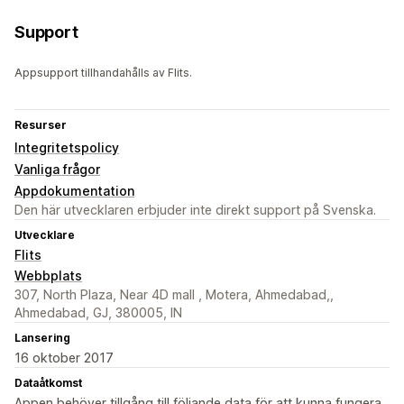
Support
Appsupport tillhandahålls av Flits.
Resurser
Integritetspolicy
Vanliga frågor
Appdokumentation
Den här utvecklaren erbjuder inte direkt support på Svenska.
Utvecklare
Flits
Webbplats
307, North Plaza, Near 4D mall , Motera, Ahmedabad,,
Ahmedabad, GJ, 380005, IN
Lansering
16 oktober 2017
Dataåtkomst
Appen behöver tillgång till följande data för att kunna fungera