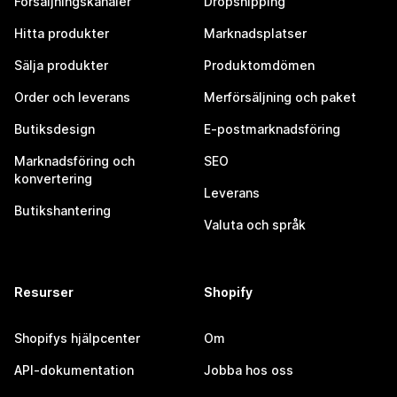
Försäljningskanaler
Dropshipping
Hitta produkter
Marknadsplatser
Sälja produkter
Produktomdömen
Order och leverans
Merförsäljning och paket
Butiksdesign
E-postmarknadsföring
Marknadsföring och
SEO
konvertering
Leverans
Butikshantering
Valuta och språk
Resurser
Shopify
Shopifys hjälpcenter
Om
API-dokumentation
Jobba hos oss