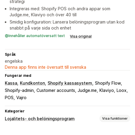
strategi
Integreras med: Shopify POS och andra appar som
Judge.me, Klaviyo och över 40 till
Smidig konfiguration: Lansera belöningsprogram utan kod
snabbt på varje sida och enhet
Innehåller automatöversatt text
Visa original
Språk
engelska
Denna app finns inte översatt till svenska
Fungerar med
Kassa
Kundkonton
Shopify kassasystem
Shopify Flow
Shopify-admin
Customer accounts
Judge.me
Klaviyo
Loox
POS
Vajro
Kategorier
Lojalitets- och belöningsprogram
Visa funktioner
Programtyper