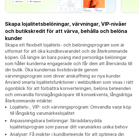
Skapa lojalitetsbelöningar, värvningar, VIP-nivåer
och butikskredit för att värva, behålla och belöna
kunder
Skapa ett flexibelt lojalitets- och belöningsprogram som är
utformat för att öka kundbevarandet och de återkommande
köpen. Gå längre än bara poäng med personliga belöningar
som håller kunderna engagerade och får dem att återvända till
din butik. Öka kundernas livstidsvärde genom
värvningsprogram som driver anskaffning av nya kunder.
Använd smarta lojalitetsfunktioner i webbutiken som visas i rätt
ögonblick för att förbättra konverteringen, belöna beteenden
och omvandla förstagångsköpare till konsekventa, långsiktiga
återkommande intäkter.
Lojalitets-, VIP- och värvningsprogram: Omvandla varje köp
till långsiktig varumärkeslojalitet
Anpassningsbara belöningar: Skräddarsydda
lojalitetsprogram som passar ditt varumärkes unika behov
Analyser: Få insikter i kundbeteende för att optimera din