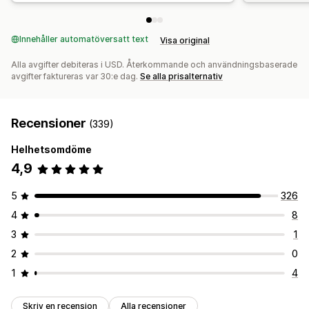
Innehåller automatöversatt text
Visa original
Alla avgifter debiteras i USD. Återkommande och användningsbaserade
avgifter faktureras var 30:e dag.
Se alla prisalternativ
Recensioner
(339)
Helhetsomdöme
4,9
5
326
4
8
3
1
2
0
1
4
Skriv en recension
Alla recensioner