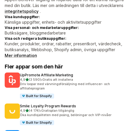
med din butik. Läs mer om anledningen till detta i utvecklarens
integritetspolicy
.
Visa kunduppgifter:
Känsliga uppgifter, enhets- och aktivitetsuppgifter
Visa personal- och medarbetaruppgifter:
Butiksägare, bloggmedarbetare
Visa och redigera butiksuppgifter:
Kunder, produkter, ordrar, rabatter, presentkort, värdecheck,
butiksanalys, Webbshop, Shopify admin, övriga uppgifter
Mer information
Fler appar som den här
UpPromote Affiliate Marketing
av 5 stjärnor
4,9
(3 590)
•
Gratis att installera
3590 recensioner totalt
Driv loopar med värvningsförsäljning med influencer- och
affiliateprogram
Built for Shopify
Smile: Loyalty Program Rewards
av 5 stjärnor
4,9
(4 174)
•
Gratisplan tillgänglig
4174 recensioner totalt
Öka kundlojaliteten med poäng, belöningar och VIP-nivåer
Built for Shopify