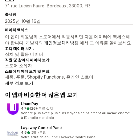
71 rue Lucien Faure, Bordeaux, 33000, FR
출시됨
2025년 10월 16일
데이터 액세스
이 앱이 회원님의 스토어에서 작동하려면 다음 데이터에 액세스해
야 합니다. 개발자의
개인정보처리방침
에서 그 이유를 알아보세요.
고객 데이터 보기:
장치 및 활동 데이터
직원 및 참여자 데이터 보기:
스토어 소유자
스토어 데이터 보기 및 편집:
제품, 주문, Shopify Functions, 온라인 스토어
세부 정보 보기
이 앱과 비슷한 더 많은 앱 보기
UnumPay
별 5개 중
4.7
(26)
•
무료 설치
총 리뷰 26개
Vendre plus avec plusieurs moyens de paiement au même endroit,
à l’échelle mondiale
Layaway Control Panel
별 5개 중
4.6
(39)
•
무료
총 리뷰 39개
Votre solution en ligne Layaway Control Panel