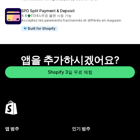
SPD Split Payment & Deposit
별 5개 중
4.8
(134)
•
무료 플랜 사용 가능
총 리뷰 134개
Acceptez les paiements fractionnés et différés en magasin
Built for Shopify
앱을 추가하시겠어요?
Shopify 3일 무료 체험
앱 범주
인기 범주