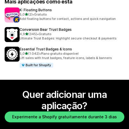
Mais aplicações como esta
K: Floating Buttons
de 5 estrelas
5,0
(2)
•
Gratuito
2 total de avaliações
Add floating buttons for contact, actions and quick navigation
Conversion Bear Trust Badges
de 5 estrelas
4,9
(345)
•
Gratuito
345 total de avaliações
Ultimate Trust Badges: Highlight secure checkout & payments
Essential Trust Badges & Icons
de 5 estrelas
5,0
(1.042)
•
Plano gratuito disponível
1042 total de avaliações
Lift sales with trust badges, feature icons, labels & banners
Built for Shopify
Quer adicionar uma
aplicação?
Experimente a Shopify gratuitamente durante 3 dias