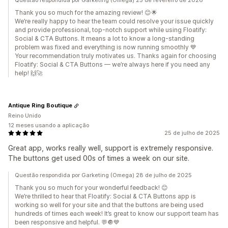
Thank you so much for the amazing review! 😊🌟
We’re really happy to hear the team could resolve your issue quickly
and provide professional, top-notch support while using Floatify:
Social & CTA Buttons. It means a lot to know a long-standing
problem was fixed and everything is now running smoothly 💙
Your recommendation truly motivates us. Thanks again for choosing
Floatify: Social & CTA Buttons — we’re always here if you need any
help! 🙌🚀
Antique Ring Boutique
Reino Unido
12 meses usando a aplicação
25 de julho de 2025
Great app, works really well, support is extremely responsive.
The buttons get used 00s of times a week on our site.
Questão respondida por Garketing (Omega) 28 de julho de 2025
Thank you so much for your wonderful feedback! 😊
We’re thrilled to hear that Floatify: Social & CTA Buttons app is
working so well for your site and that the buttons are being used
hundreds of times each week! It’s great to know our support team has
been responsive and helpful. 💬🔘💙