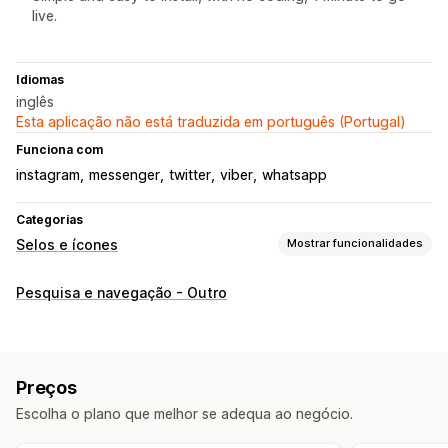
live.
Idiomas
inglês
Esta aplicação não está traduzida em português (Portugal)
Funciona com
instagram
messenger
twitter
viber
whatsapp
Categorias
Selos e ícones
Mostrar funcionalidades
Tipos de ícones
Pesquisa e navegação - Outro
Personalizado
Banners de venda
Redes sociais
Personalização
Fundos
Margens
Cores
Texto personalizado
Preços
Tipos de letra
Estilo
Tamanho
Escolha o plano que melhor se adequa ao negócio.
Sugestões de ferramentas
Reatividade móvel