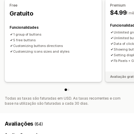
Específico do dispositivo
Free
Premium
$4.99
Gratuito
/ m
Posição do ícone
Páginas personalizadas
Funcionalida
Funcionalidades
Unlimited gr
1 group of buttons
Unlimited bu
5 free buttons
Data of clic
Customizing buttons directions
Showing butt
Customizing icons sizes and styles
Setting disp
Fb Pixels + 
Avaliação grat
Todas as taxas são faturadas em USD. As taxas recorrentes e com
base na utilização são faturadas a cada 30 dias.
Avaliações
(64)