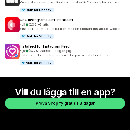
Visa Instagram-flöden, Reels och Insta-UGC som köpbara videor
Built for Shopify
GSC Instagram Feed, Instafeed
av 5 stjärnor
4,9
(206)
•
Gratis
206 recensioner totalt
Visa Instagram-flöde i butiken med en elegant Instafeed-widget
Built for Shopify
Instafeed for Instagram Feed
av 5 stjärnor
4,9
(372)
•
Gratisplan tillgänglig
372 recensioner totalt
Instagram-flöde och Stories med köpbara Insta Feed-inlägg
Built for Shopify
Vill du lägga till en app?
Prova Shopify gratis i 3 dagar