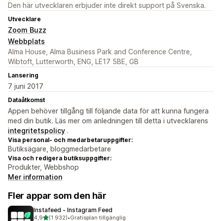
Den här utvecklaren erbjuder inte direkt support på Svenska.
Utvecklare
Zoom Buzz
Webbplats
Alma House, Alma Business Park and Conference Centre,
Wibtoft, Lutterworth, ENG, LE17 5BE, GB
Lansering
7 juni 2017
Dataåtkomst
Appen behöver tillgång till följande data för att kunna fungera
med din butik. Läs mer om anledningen till detta i utvecklarens
integritetspolicy
.
Visa personal- och medarbetaruppgifter:
Butiksägare, bloggmedarbetare
Visa och redigera butiksuppgifter:
Produkter, Webbshop
Mer information
Fler appar som den här
Instafeed ‑ Instagram Feed
av 5 stjärnor
4,9
(1 932)
•
Gratisplan tillgänglig
1932 recensioner totalt