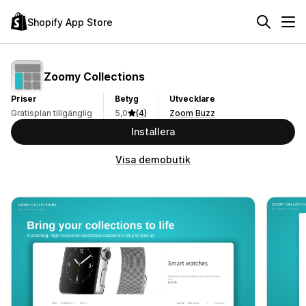
Shopify App Store
Zoomy Collections
Priser
Betyg
Utvecklare
Gratisplan tillgänglig
5,0
(4)
Zoom Buzz
Installera
Visa demobutik