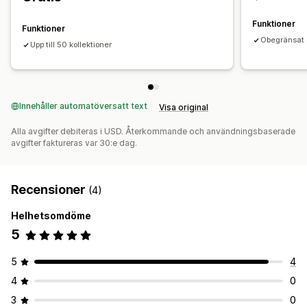
Funktioner
Funktioner
Obegränsat a
Upp till 50 kollektioner
Innehåller automatöversatt text
Visa original
Alla avgifter debiteras i USD. Återkommande och användningsbaserade
avgifter faktureras var 30:e dag.
Recensioner
(4)
Helhetsomdöme
5
5
4
4
0
3
0