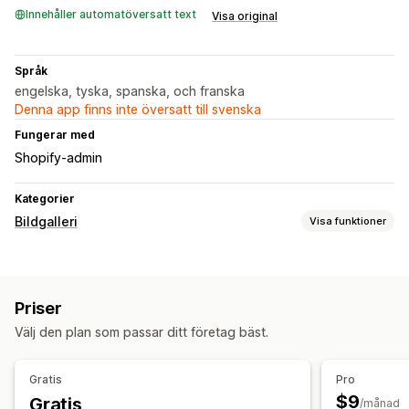
Innehåller automatöversatt text
Visa original
Språk
engelska, tyska, spanska, och franska
Denna app finns inte översatt till svenska
Fungerar med
Shopify-admin
Kategorier
Bildgalleri
Visa funktioner
Gallerityper
Karusell
Priser
Anpassning
Välj den plan som passar ditt företag bäst.
Bildzoom
Gratis
Pro
$9
Gratis
/månad