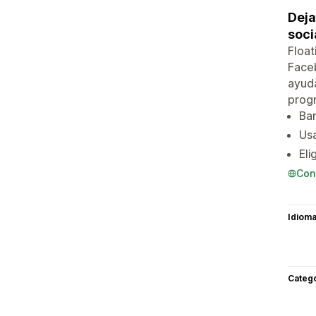
Deja
soci
Float
Faceb
ayuda
progr
Bar
Usa
Eli
Con
Idiom
Categ