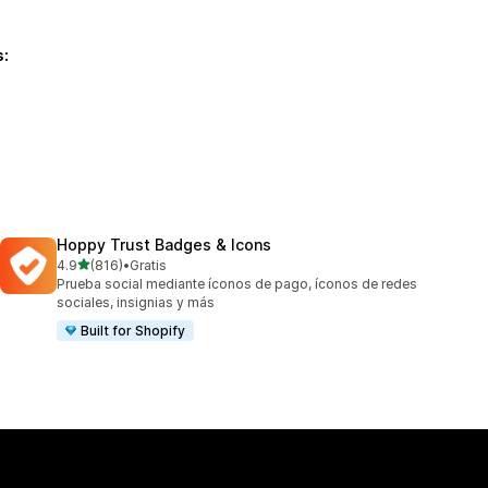
s:
Hoppy Trust Badges & Icons
de 5 estrellas
4.9
(816)
•
Gratis
816 reseñas en total
Prueba social mediante íconos de pago, íconos de redes
sociales, insignias y más
Built for Shopify