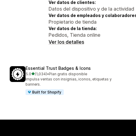
Ver datos de clientes:
Datos del dispositivo y de la actividad
Ver datos de empleados y colaboradore
Propietario de tienda
Ver datos de la tienda:
Pedidos, Tienda online
Ver los detalles
Essential Trust Badges & Icons
de 5 estrellas
5.0
(1,034)
•
Plan gratis disponible
1034 reseñas en total
Impulsa ventas con insignias, iconos, etiquetas y
banners.
Built for Shopify