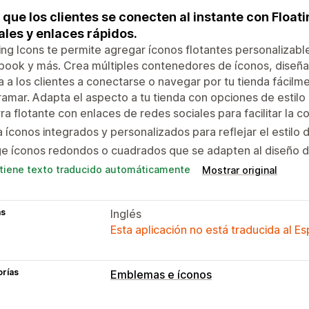
 que los clientes se conecten al instante con Float
ales y enlaces rápidos.
ing Icons te permite agregar íconos flotantes personalizab
ook y más. Crea múltiples contenedores de íconos, diseña
 a los clientes a conectarse o navegar por tu tienda fácilm
amar. Adapta el aspecto a tu tienda con opciones de estilo
ra flotante con enlaces de redes sociales para facilitar la c
 íconos integrados y personalizados para reflejar el estilo 
ge íconos redondos o cuadrados que se adapten al diseño d
tiene texto traducido automáticamente
Mostrar original
as
Inglés
Esta aplicación no está traducida al E
orías
Emblemas e íconos
Tipos de íconos