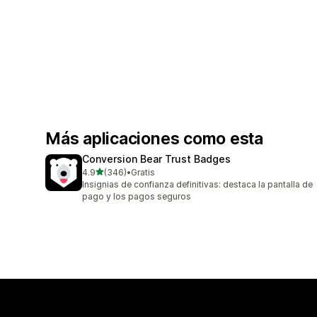
Más aplicaciones como esta
Conversion Bear Trust Badges
de 5 estrellas
4.9
(346)
•
Gratis
346 reseñas en total
Insignias de confianza definitivas: destaca la pantalla de
pago y los pagos seguros