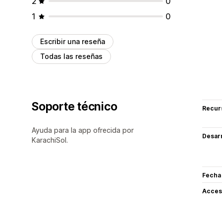
2
0
1
0
Escribir una reseña
Todas las reseñas
Soporte técnico
Recur
Ayuda para la app ofrecida por
Desarr
KarachiSol.
Fecha
Acceso