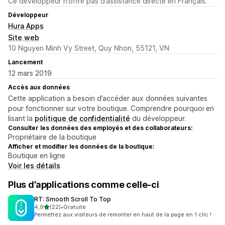
Ce développeur n’offre pas d’assistance directe en Français.
Développeur
Hura Apps
Site web
10 Nguyen Minh Vy Street, Quy Nhon, 55121, VN
Lancement
12 mars 2019
Accès aux données
Cette application a besoin d’accéder aux données suivantes
pour fonctionner sur votre boutique. Comprendre pourquoi en
lisant la
politique de confidentialité
du développeur.
Consulter les données des employés et des collaborateurs:
Propriétaire de la boutique
Afficher et modifier les données de la boutique:
Boutique en ligne
Voir les détails
Plus d’applications comme celle-ci
RT: Smooth Scroll To Top
étoile(s) sur 5
4,9
(22)
•
Gratuite
22 avis au total
Permettez aux visiteurs de remonter en haut de la page en 1 clic !