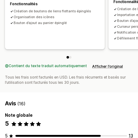
Fonctionnalit
Fonctionnalités
Création de 
Création de boutons de liens flottants épinglés
Importation 
Organisation des icônes
Bouton d’ajo
Bouton d’ajout au panier épinglé
Curseur per
Notification
Défilement f
Contient du texte traduit automatiquement
Afficher l’original
Tous les frais sont facturés en USD. Les frais récurrents et basés sur
l’utilisation sont facturés tous les 30 jours.
Avis
(16)
Note globale
5
5
13