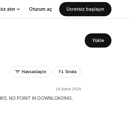
öz atın
Oturum aç
Ücretsiz başlayın
Yükle
Hassaslaştır
Sırala
24 Şubat 2026
NKS. NO POINT IN DOWNLOADING.