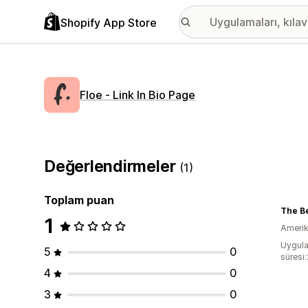
Shopify App Store
Floe ‑ Link In Bio Page
Değerlendirmeler
(1)
Toplam puan
The B
1
Amerika
Uygula
5
0
süresi
4
0
3
0