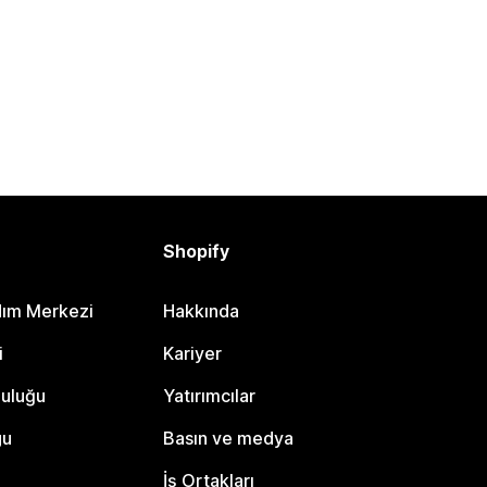
Shopify
dım Merkezi
Hakkında
i
Kariyer
luluğu
Yatırımcılar
gu
Basın ve medya
İş Ortakları