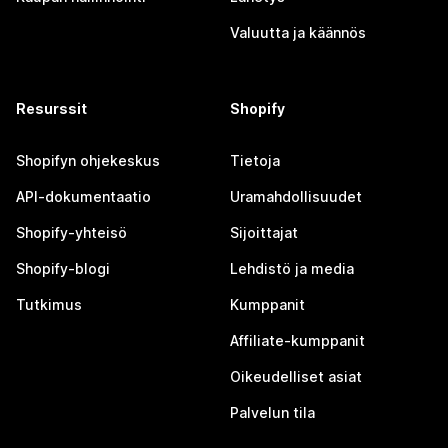
Valuutta ja käännös
Resurssit
Shopify
Shopifyn ohjekeskus
Tietoja
API-dokumentaatio
Uramahdollisuudet
Shopify-yhteisö
Sijoittajat
Shopify-blogi
Lehdistö ja media
Tutkimus
Kumppanit
Affiliate-kumppanit
Oikeudelliset asiat
Palvelun tila