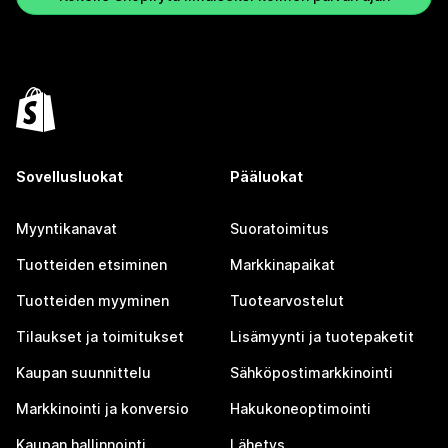
Sovellusluokat
Pääluokat
Myyntikanavat
Suoratoimitus
Tuotteiden etsiminen
Markkinapaikat
Tuotteiden myyminen
Tuotearvostelut
Tilaukset ja toimitukset
Lisämyynti ja tuotepaketit
Kaupan suunnittelu
Sähköpostimarkkinointi
Markkinointi ja konversio
Hakukoneoptimointi
Kaupan hallinnointi
Lähetys