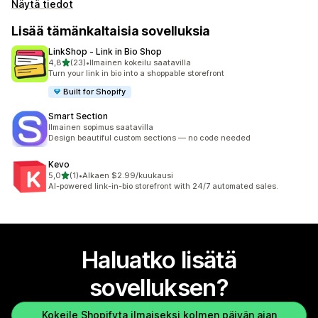
Näytä tiedot
Lisää tämänkaltaisia sovelluksia
LinkShop ‑ Link in Bio Shop
/ 5 tähteä
4,8
(23)
•
Ilmainen kokeilu saatavilla
23 arvostelua yhteensä
Turn your link in bio into a shoppable storefront
Built for Shopify
Smart Section
Ilmainen sopimus saatavilla
Design beautiful custom sections — no code needed
Kevo
/ 5 tähteä
5,0
(1)
•
Alkaen $2.99/kuukausi
1 arvostelua yhteensä
AI-powered link-in-bio storefront with 24/7 automated sales.
Haluatko lisätä
sovelluksen?
Kokeile Shopifyta ilmaiseksi kolmen päivän ajan