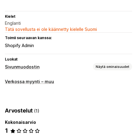
Kielet
Englanti
Tätä sovellusta ei ole käännetty kielelle Suomi
Toimii seuraavan kanssa:
Shopify Admin
Luokat
Sivunmuodostin
Näytä ominaisuudet
Sivutyypit
Verkossa myynti – muu
Linkki bio-sivulle
Sivujen ylläpito
Elementit
Globaalit tyylit
Mukautettu koodi
Arvostelut
(1)
Mobiiliresponsiivisuus
Kokonaisarvio
1