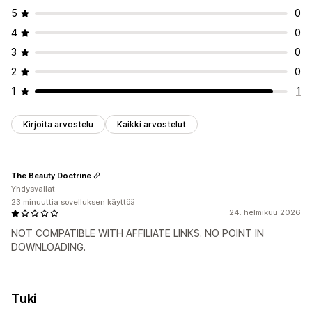
5
0
4
0
3
0
2
0
1
1
Kirjoita arvostelu
Kaikki arvostelut
The Beauty Doctrine
Yhdysvallat
23 minuuttia sovelluksen käyttöä
24. helmikuu 2026
NOT COMPATIBLE WITH AFFILIATE LINKS. NO POINT IN
DOWNLOADING.
Tuki