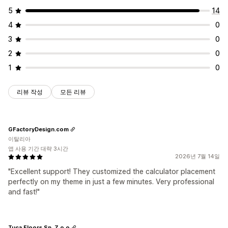
5
14
4
0
3
0
2
0
1
0
리뷰 작성
모든 리뷰
GFactoryDesign.com
이탈리아
앱 사용 기간 대략 3시간
2026년 7월 14일
"Excellent support! They customized the calculator placement
perfectly on my theme in just a few minutes. Very professional
and fast!"
Tuca Floors Sp. Z o.o