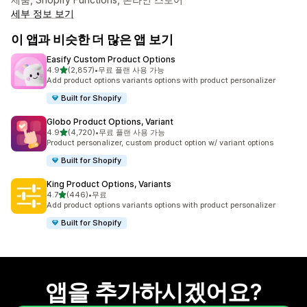
세부 정보 보기
이 앱과 비슷한 더 많은 앱 보기
Easify Custom Product Options
별 5개 중
4.9
(2,857)
•
무료 플랜 사용 가능
총 리뷰 2857개
Add product options variants options with product personalizer
Built for Shopify
Globo Product Options, Variant
별 5개 중
4.9
(4,720)
•
무료 플랜 사용 가능
총 리뷰 4720개
Product personalizer, custom product option w/ variant options
Built for Shopify
King Product Options, Variants
별 5개 중
4.7
(446)
•
무료
총 리뷰 446개
Add product options variants options with product personalizer
Built for Shopify
앱을 추가하시겠어요?