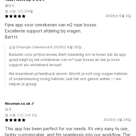
폴란드
앱 사용 기간 3개월
2026년 6월 3일
Fijne app voor omrekenen van m2 naar boxes.
Excellente support afdeling bij vragen.
Bert H.
답글 Entangle Commerce개 2026년 6월 30일
Bedankt voor je fijne review, Bert! Geweldig om te horen dat de app
goed helpt bij het omrekenen van m² naar boxes en dat je onze
support als uitstekend ervaart.
We waarderen je feedback enorm. Mocht je ooit nog vragen hebben
of ondersteuning nodig hebben, laat het ons gerust weten — we
helpen je graag!
Nicoman.co.uk
영국
앱 사용 기간 거의 2년
2026년 3월 24일
This app has been perfect for our needs. It’s very easy to use,
highly customizable, and fits seamlessly into our workflow. The