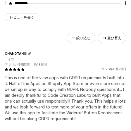
1
1
レビューを書く
絞り込む
並び替え
CHANGTANGI
ドイツ
アプリの使用期間：約18時間
2026年6月20日
This is one of the view apps with GDPR requirements built into
it. Half of the Apps on Shopify App Store or even more can not
be set up in way to comply with GDPR. Nobody questions it... I
am deeply thankful to Code Creation Labs to built Apps that
one can actually use responsibly!!! Thank you. This helps a lotz
and we look forward to test more of your offers in the future!
We use this app to facilitate the Widerruf Button Requirement
without breaking GDPR requirements!