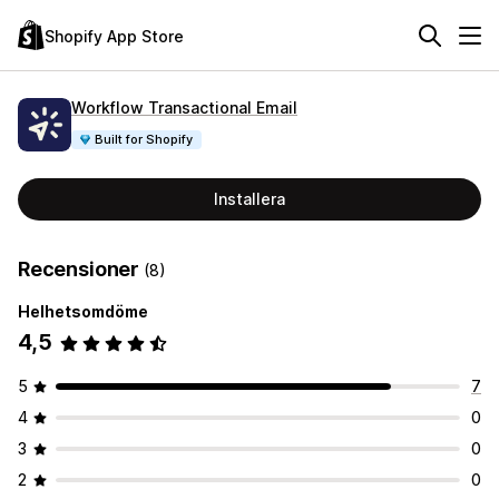
Shopify App Store
Workflow Transactional Email
Built for Shopify
Installera
Recensioner
(8)
Helhetsomdöme
4,5
5
7
4
0
3
0
2
0