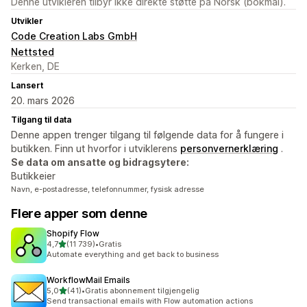
Denne utvikleren tilbyr ikke direkte støtte på Norsk (bokmål).
Utvikler
Code Creation Labs GmbH
Nettsted
Kerken, DE
Lansert
20. mars 2026
Tilgang til data
Denne appen trenger tilgang til følgende data for å fungere i
butikken. Finn ut hvorfor i utviklerens
personvernerklæring
.
Se data om ansatte og bidragsytere:
Butikkeier
Navn, e-postadresse, telefonnummer, fysisk adresse
Flere apper som denne
Shopify Flow
av 5 stjerner
4,7
(11 739)
•
Gratis
Totalt 11739 omtaler
Automate everything and get back to business
WorkflowMail Emails
av 5 stjerner
5,0
(41)
•
Gratis abonnement tilgjengelig
Totalt 41 omtaler
Send transactional emails with Flow automation actions