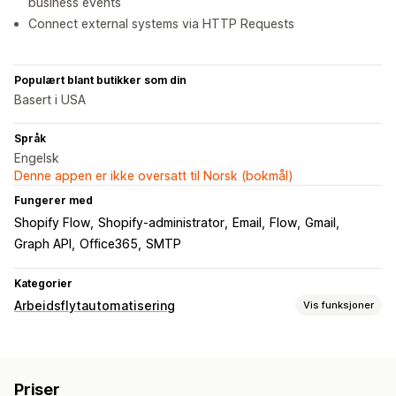
business events
Connect external systems via HTTP Requests
Populært blant butikker som din
Basert i USA
Språk
Engelsk
Denne appen er ikke oversatt til Norsk (bokmål)
Fungerer med
Shopify Flow
Shopify-administrator
Email
Flow
Gmail
Graph API
Office365
SMTP
Kategorier
Arbeidsflytautomatisering
Vis funksjoner
Automasjonsoppgaver
E-postsvar
Priser