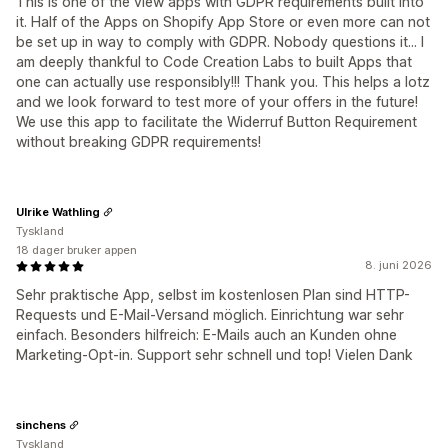
This is one of the view apps with GDPR requirements built into
it. Half of the Apps on Shopify App Store or even more can not
be set up in way to comply with GDPR. Nobody questions it... I
am deeply thankful to Code Creation Labs to built Apps that
one can actually use responsibly!!! Thank you. This helps a lotz
and we look forward to test more of your offers in the future!
We use this app to facilitate the Widerruf Button Requirement
without breaking GDPR requirements!
Ulrike Wathling
Tyskland
18 dager bruker appen
8. juni 2026
Sehr praktische App, selbst im kostenlosen Plan sind HTTP-
Requests und E-Mail-Versand möglich. Einrichtung war sehr
einfach. Besonders hilfreich: E-Mails auch an Kunden ohne
Marketing-Opt-in. Support sehr schnell und top! Vielen Dank
sinchens
Tyskland