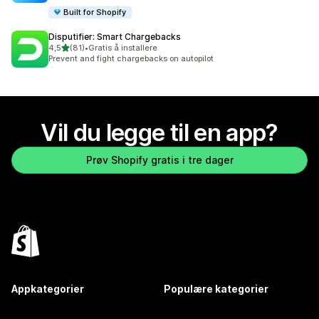
Built for Shopify
Disputifier: Smart Chargebacks
av 5 stjerner
4,5
(81)
•
Gratis å installere
Totalt 81 omtaler
Prevent and fight chargebacks on autopilot
Vil du legge til en app?
Prøv Shopify gratis i tre dager
Appkategorier
Populære kategorier