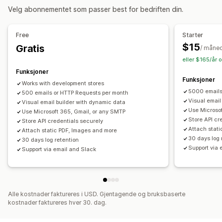
Tilpasning
Velg abonnementet som passer best for bedriften din.
API-er
Maler
Tilpassede arbeidsflyter
Free
Starter
$15
Gratis
/ måne
eller $165/år 
Funksjoner
Funksjoner
Works with development stores
5000 emails
500 emails or HTTP Requests per month
Visual email
Visual email builder with dynamic data
Use Microso
Use Microsoft 365, Gmail, or any SMTP
Store API cr
Store API credentials securely
Attach stat
Attach static PDF, Images and more
30 days log 
30 days log retention
Support via 
Support via email and Slack
Alle kostnader faktureres i USD. Gjentagende og bruksbaserte
kostnader faktureres hver 30. dag.