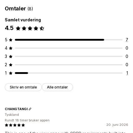
Omtaler
(8)
Samlet vurdering
4.5
5
7
4
0
3
0
2
0
1
1
Skriv en omtale
Alle omtaler
CHANGTANGI
Tyskland
Rundt 18 timer bruker appen
20. juni 2026