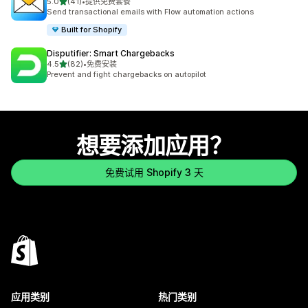
星（满分 5 星）
5.0
(41)
•
提供免费套餐
总共 41 条评论
Send transactional emails with Flow automation actions
Built for Shopify
Disputifier: Smart Chargebacks
星（满分 5 星）
4.5
(82)
•
免费安装
总共 82 条评论
Prevent and fight chargebacks on autopilot
想要添加应用？
免费试用 Shopify 3 天
应用类别
热门类别