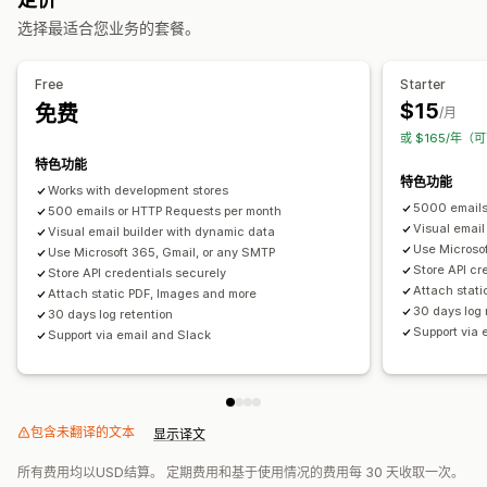
自定义
选择最适合您业务的套餐。
API
模板
自定义工作流程
Free
Starter
$15
免费
/月
或 $165/年（
特色功能
特色功能
Works with development stores
5000 emails
500 emails or HTTP Requests per month
Visual email
Visual email builder with dynamic data
Use Microso
Use Microsoft 365, Gmail, or any SMTP
Store API cr
Store API credentials securely
Attach stat
Attach static PDF, Images and more
30 days log 
30 days log retention
Support via 
Support via email and Slack
包含未翻译的文本
显示译文
所有费用均以USD结算。 定期费用和基于使用情况的费用每 30 天收取一次。