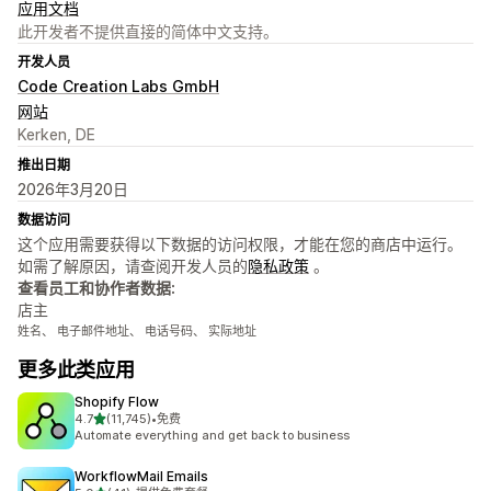
应用文档
此开发者不提供直接的简体中文支持。
开发人员
Code Creation Labs GmbH
网站
Kerken, DE
推出日期
2026年3月20日
数据访问
这个应用需要获得以下数据的访问权限，才能在您的商店中运行。
如需了解原因，请查阅开发人员的
隐私政策
。
查看员工和协作者数据:
店主
姓名、 电子邮件地址、 电话号码、 实际地址
更多此类应用
Shopify Flow
星（满分 5 星）
4.7
(11,745)
•
免费
总共 11745 条评论
Automate everything and get back to business
WorkflowMail Emails