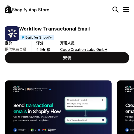
Shopify App Store
Workflow Transactional Email
Built for Shopify
定价
评分
开发人员
提供免费套餐
4.5
(8)
Code Creation Labs GmbH
安装