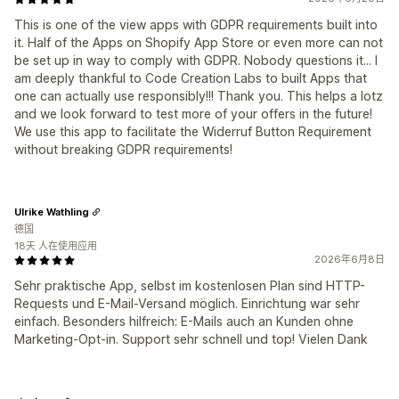
This is one of the view apps with GDPR requirements built into
it. Half of the Apps on Shopify App Store or even more can not
be set up in way to comply with GDPR. Nobody questions it... I
am deeply thankful to Code Creation Labs to built Apps that
one can actually use responsibly!!! Thank you. This helps a lotz
and we look forward to test more of your offers in the future!
We use this app to facilitate the Widerruf Button Requirement
without breaking GDPR requirements!
Ulrike Wathling
德国
18天 人在使用应用
2026年6月8日
Sehr praktische App, selbst im kostenlosen Plan sind HTTP-
Requests und E-Mail-Versand möglich. Einrichtung war sehr
einfach. Besonders hilfreich: E-Mails auch an Kunden ohne
Marketing-Opt-in. Support sehr schnell und top! Vielen Dank