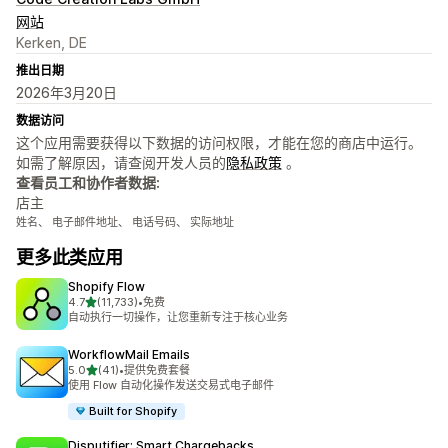
网站
Kerken, DE
推出日期
2026年3月20日
数据访问
这个应用需要获得以下数据的访问权限，才能在您的商店中运行。
如需了解原因，请查阅开发人员的
隐私政策
。
查看员工和协作者数据:
店主
姓名、 电子邮件地址、 电话号码、 实际地址
更多此类应用
Shopify Flow
星（满分 5 星）
4.7
(11,733)
•
免费
总共 11733 条评论
自动执行一切操作，让您重新专注于核心业务
WorkflowMail Emails
星（满分 5 星）
5.0
(41)
•
提供免费套餐
总共 41 条评论
使用 Flow 自动化操作发送交易式电子邮件
Built for Shopify
Disputifier: Smart Chargebacks