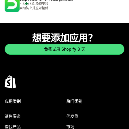
星（满分 5 星）
4.5
(81)
•
免费安装
总共 81 条评论
自动防止并应对拒付
想要添加应用？
免费试用 Shopify 3 天
应用类别
热门类别
销售渠道
代发货
查找产品
市场