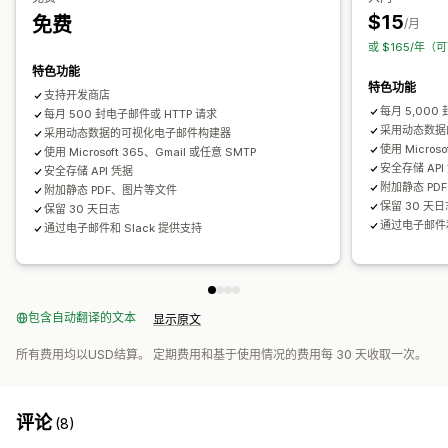
$15
免费
/月
或 $165/年（
特色功能
特色功能
支持开发商店
每月 5,000
每月 500 封电子邮件或 HTTP 请求
采用动态数据
采用动态数据的可视化电子邮件构建器
使用 Micros
使用 Microsoft 365、Gmail 或任意 SMTP
安全存储 API
安全存储 API 凭据
附加静态 PD
附加静态 PDF、图片等文件
保留 30 天
保留 30 天日志
通过电子邮件和
通过电子邮件和 Slack 提供支持
包含自动翻译的文本
显示原文
所有费用均以USD结算。 定期费用和基于使用情况的费用每 30 天收取一次。
评论
(8)