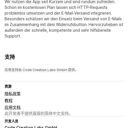
Wir nutzen die App seit Kurzem und sind rundum zufrieden.
Schon im kostenlosen Plan lassen sich HTTP-Requests
problemlos umsetzen und der E-Mail-Versand integrieren.
Besonders schätzen wir den Einsatz beim Versand von E-Mails
im Zusammenhang mit dem Widerrufsbutton. Hervorzuheben ist
außerdem der schnelle, kompetente und sehr hilfsbereite
Support.
支持
应用支持由 Code Creation Labs GmbH 提供。
资源
隐私政策
教程
应用文档
此开发者不提供直接的简体中文支持。
开发人员
Code Creation Labs GmbH