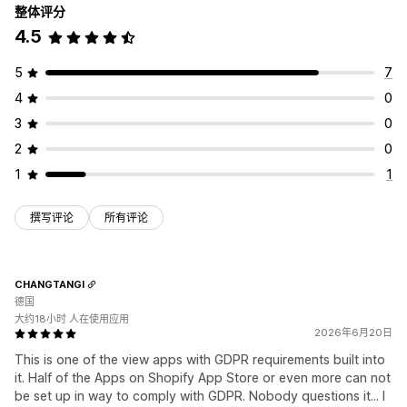
整体评分
4.5
5
7
4
0
3
0
2
0
1
1
撰写评论
所有评论
CHANGTANGI
德国
大约18小时 人在使用应用
2026年6月20日
This is one of the view apps with GDPR requirements built into
it. Half of the Apps on Shopify App Store or even more can not
be set up in way to comply with GDPR. Nobody questions it... I