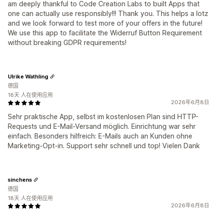
am deeply thankful to Code Creation Labs to built Apps that
one can actually use responsibly!!! Thank you. This helps a lotz
and we look forward to test more of your offers in the future!
We use this app to facilitate the Widerruf Button Requirement
without breaking GDPR requirements!
Ulrike Wathling
德国
18天 人在使用应用
2026年6月8日
Sehr praktische App, selbst im kostenlosen Plan sind HTTP-
Requests und E-Mail-Versand möglich. Einrichtung war sehr
einfach. Besonders hilfreich: E-Mails auch an Kunden ohne
Marketing-Opt-in. Support sehr schnell und top! Vielen Dank
sinchens
德国
18天 人在使用应用
2026年6月8日