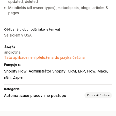
updated, deleted
Metafields (all owner types), metaobjects, blogs, articles &
pages
Oblíbené u obchodů, jako je ten váš
Se sídlem v USA
Jazyky
angličtina
Tato aplikace není přeložena do jazyka čeština
Funguje s:
Shopify Flow
Administrátor Shopify
CRM
ERP
Flow
Make
n8n
Zapier
Kategorie
Automatizace pracovního postupu
Zobrazit funkce
Úlohy automatizace
Štítky zákazníků
Plnění objednávek
Štítky objednávek