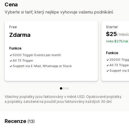
Cena
Stav platby
Produktové štítky
Zpracování vracení
Vyberte si tarif, který nejlépe vyhovuje vašemu podnikání.
Zpracování objednávek
Přizpůsobení
Free
Starter
Vlastní spouštěče
Vlastní postupy
$25
Zdarma
/ měsíc
nebo $275/rok
Funkce
Funkce
5000 Trigger Events per month
25000 Trigg
All 73 Trigger
All 73 Trigge
Support via E-Mail, Whatsapp or Slack
Support via 
Všechny poplatky jsou fakturovány v měně USD. Opakované poplatky
a poplatky založené na použití jsou fakturovány každých 30 dní.
Recenze
(13)