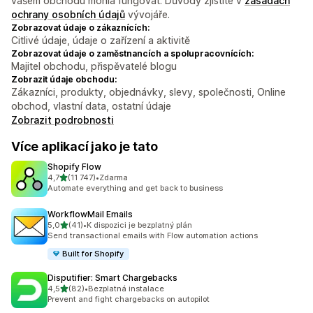
vašem obchodu mohla fungovat. Důvody zjistíte v
zásadách
ochrany osobních údajů
vývojáře.
Zobrazovat údaje o zákaznících:
Citlivé údaje, údaje o zařízení a aktivitě
Zobrazovat údaje o zaměstnancích a spolupracovnících:
Majitel obchodu, přispěvatelé blogu
Zobrazit údaje obchodu:
Zákazníci, produkty, objednávky, slevy, společnosti, Online
obchod, vlastní data, ostatní údaje
Zobrazit podrobnosti
Více aplikací jako je tato
Shopify Flow
z 5 hvězd
4,7
(11 747)
•
Zdarma
Celkový počet recenzí: 11747
Automate everything and get back to business
WorkflowMail Emails
z 5 hvězd
5,0
(41)
•
K dispozici je bezplatný plán
Celkový počet recenzí: 41
Send transactional emails with Flow automation actions
Built for Shopify
Disputifier: Smart Chargebacks
z 5 hvězd
4,5
(82)
•
Bezplatná instalace
Celkový počet recenzí: 82
Prevent and fight chargebacks on autopilot