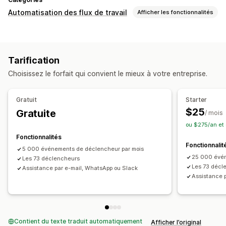
Automatisation des flux de travail
Afficher les fonctionnalités
Automatisation des tâches
Balises pour les clients
Traitement des commandes
Tarification
Balises pour les commandes
Statut du paiement
Choisissez le forfait qui convient le mieux à votre entreprise.
Balises pour les produits
Traitement du retour
Préparation des commandes
Gratuit
Starter
Personnalisation
$25
Gratuite
/ mois
Déclencheurs personnalisés
Flux de travail personnalisés
ou $275/an et
Fonctionnalités
Fonctionnalit
5 000 événements de déclencheur par mois
25 000 évén
Les 73 déclencheurs
Les 73 décl
Assistance par e-mail, WhatsApp ou Slack
Assistance 
Contient du texte traduit automatiquement
Afficher l’original