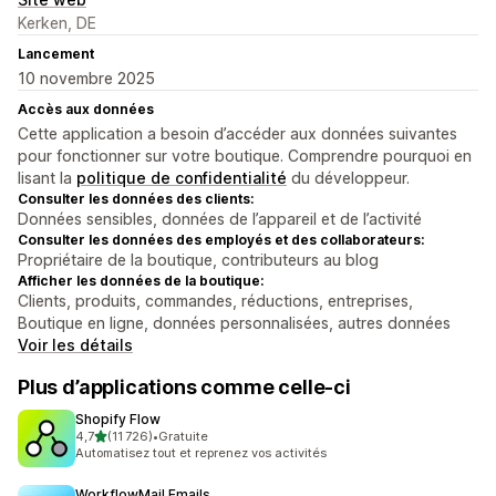
Kerken, DE
Lancement
10 novembre 2025
Accès aux données
Cette application a besoin d’accéder aux données suivantes
pour fonctionner sur votre boutique. Comprendre pourquoi en
lisant la
politique de confidentialité
du développeur.
Consulter les données des clients:
Données sensibles, données de l’appareil et de l’activité
Consulter les données des employés et des collaborateurs:
Propriétaire de la boutique, contributeurs au blog
Afficher les données de la boutique:
Clients, produits, commandes, réductions, entreprises,
Boutique en ligne, données personnalisées, autres données
Voir les détails
Plus d’applications comme celle-ci
Shopify Flow
étoile(s) sur 5
4,7
(11 726)
•
Gratuite
11726 avis au total
Automatisez tout et reprenez vos activités
WorkflowMail Emails