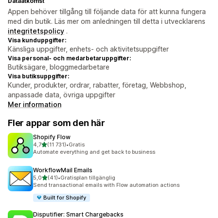
Dataåtkomst
Appen behöver tillgång till följande data för att kunna fungera
med din butik. Läs mer om anledningen till detta i utvecklarens
integritetspolicy
.
Visa kunduppgifter:
Känsliga uppgifter, enhets- och aktivitetsuppgifter
Visa personal- och medarbetaruppgifter:
Butiksägare, bloggmedarbetare
Visa butiksuppgifter:
Kunder, produkter, ordrar, rabatter, företag, Webbshop,
anpassade data, övriga uppgifter
Mer information
Fler appar som den här
Shopify Flow
av 5 stjärnor
4,7
(11 731)
•
Gratis
11731 recensioner totalt
Automate everything and get back to business
WorkflowMail Emails
av 5 stjärnor
5,0
(41)
•
Gratisplan tillgänglig
41 recensioner totalt
Send transactional emails with Flow automation actions
Built for Shopify
Disputifier: Smart Chargebacks