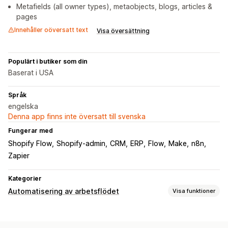
Metafields (all owner types), metaobjects, blogs, articles &
pages
Innehåller oöversatt text
Visa översättning
Populärt i butiker som din
Baserat i USA
Språk
engelska
Denna app finns inte översatt till svenska
Fungerar med
Shopify Flow
Shopify-admin
CRM
ERP
Flow
Make
n8n
Zapier
Kategorier
Automatisering av arbetsflödet
Visa funktioner
Automatiseringsuppgifter
Kundtaggar
Orderdistribution
Ordertaggar