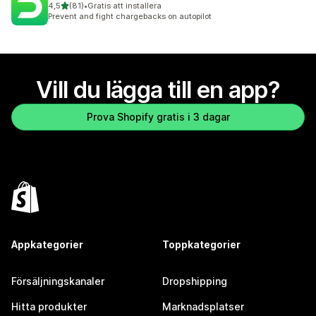
av 5 stjärnor
4,5
(81)
•
Gratis att installera
81 recensioner totalt
Prevent and fight chargebacks on autopilot
Vill du lägga till en app?
Prova Shopify gratis i 3 dagar
Appkategorier
Toppkategorier
Försäljningskanaler
Dropshipping
Hitta produkter
Marknadsplatser