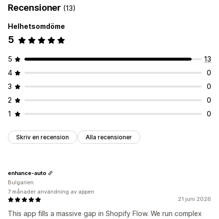
Recensioner
(13)
Helhetsomdöme
5
5
13
4
0
3
0
2
0
1
0
Skriv en recension
Alla recensioner
enhance-auto
Bulgarien
7 månader användning av appen
21 juni 2026
This app fills a massive gap in Shopify Flow. We run complex