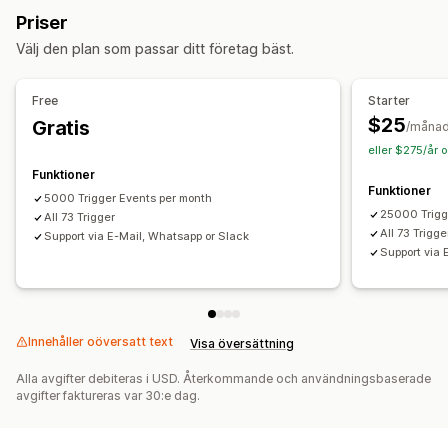
Priser
Betalningsstatus
Produkttaggar
Behandling av returer
Välj den plan som passar ditt företag bäst.
Orderhantering
Anpassning
Free
Starter
Anpassade utlösare
Anpassade arbetsflöden
$25
Gratis
/måna
eller $275/år 
Funktioner
Funktioner
5000 Trigger Events per month
25000 Trigg
All 73 Trigger
All 73 Trigge
Support via E-Mail, Whatsapp or Slack
Support via 
Innehåller oöversatt text
Visa översättning
Alla avgifter debiteras i USD. Återkommande och användningsbaserade
avgifter faktureras var 30:e dag.