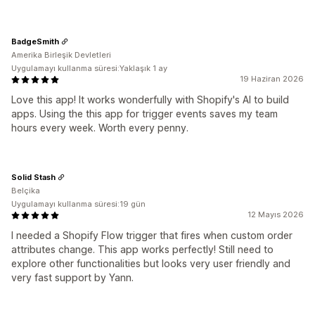
BadgeSmith
Amerika Birleşik Devletleri
Uygulamayı kullanma süresi:Yaklaşık 1 ay
19 Haziran 2026
Love this app! It works wonderfully with Shopify's AI to build
apps. Using the this app for trigger events saves my team
hours every week. Worth every penny.
Solid Stash
Belçika
Uygulamayı kullanma süresi:19 gün
12 Mayıs 2026
I needed a Shopify Flow trigger that fires when custom order
attributes change. This app works perfectly! Still need to
explore other functionalities but looks very user friendly and
very fast support by Yann.