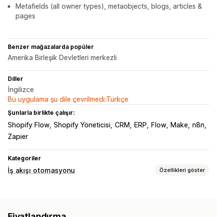
Metafields (all owner types), metaobjects, blogs, articles &
pages
Benzer mağazalarda popüler
Amerika Birleşik Devletleri merkezli
Diller
İngilizce
Bu uygulama şu dile çevrilmedi:Türkçe
Şunlarla birlikte çalışır:
Shopify Flow
Shopify Yöneticisi
CRM
ERP
Flow
Make
n8n
Zapier
Kategoriler
İş akışı otomasyonu
Özellikleri göster
Otomasyon görevleri
Müşteri etiketleri
Sipariş gönderimi
Sipariş etiketleri
Fiyatlandırma