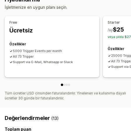
Ödeme durumu
Ürün etiketleri
İade işleme
Sipariş işleme
İşletmenize en uygun planı seçin.
Özelleştirme
Özel tetikleyiciler
Özel iş akışları
Free
Starter
$25
Ücretsiz
/ay
veya yılda $27
Özellikler
Özellikler
5000 Trigger Events per month
25000 Trigg
All 73 Trigger
All 73 Trigge
Support via E-Mail, Whatsapp or Slack
Support via 
Tüm ücretler USD cinsinden faturalandırılır. Yinelenen ve kullanıma dayalı
ücretler 30 günde bir faturalandırılır.
Değerlendirmeler
(13)
Toplam puan