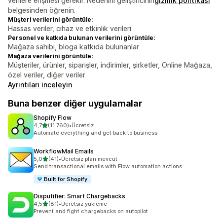
verilere erişmesi gerekir. Nedenini geliştiricinin
gizlilik politikası
belgesinden öğrenin.
Müşteri verilerini görüntüle:
Hassas veriler, cihaz ve etkinlik verileri
Personel ve katkıda bulunan verilerini görüntüle:
Mağaza sahibi, bloga katkıda bulunanlar
Mağaza verilerini görüntüle:
Müşteriler, ürünler, siparişler, indirimler, şirketler, Online Mağaza,
özel veriler, diğer veriler
Ayrıntıları inceleyin
Buna benzer diğer uygulamalar
Shopify Flow
5 yıldız üzerinden
4,7
(11.760)
•
Ücretsiz
toplam 11760 değerlendirme
Automate everything and get back to business
WorkflowMail Emails
5 yıldız üzerinden
5,0
(41)
•
Ücretsiz plan mevcut
toplam 41 değerlendirme
Send transactional emails with Flow automation actions
Built for Shopify
Disputifier: Smart Chargebacks
5 yıldız üzerinden
4,5
(81)
•
Ücretsiz yükleme
toplam 81 değerlendirme
Prevent and fight chargebacks on autopilot