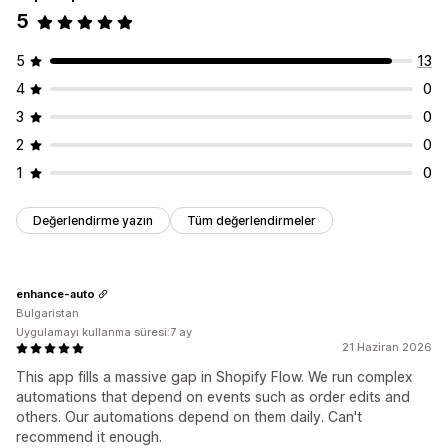
5
5
13
4
0
3
0
2
0
1
0
Değerlendirme yazın
Tüm değerlendirmeler
enhance-auto
Bulgaristan
Uygulamayı kullanma süresi:7 ay
21 Haziran 2026
This app fills a massive gap in Shopify Flow. We run complex
automations that depend on events such as order edits and
others. Our automations depend on them daily. Can't
recommend it enough.