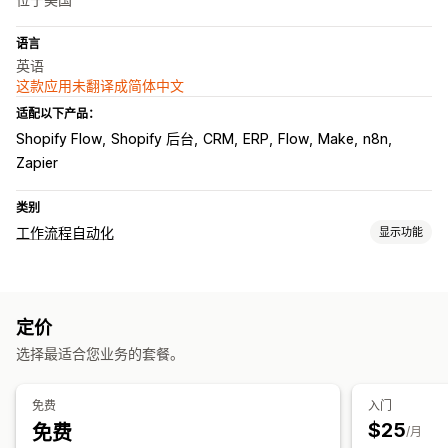
语言
英语
这款应用未翻译成简体中文
适配以下产品：
Shopify Flow
Shopify 后台
CRM
ERP
Flow
Make
n8n
Zapier
类别
工作流程自动化
显示功能
自动化任务
客户标记
订单发货
订单标记
付款状态
产品标签
退货处理
定价
订单处理
选择最适合您业务的套餐。
自定义
自定义触发器
自定义工作流程
免费
入门
$25
免费
/月