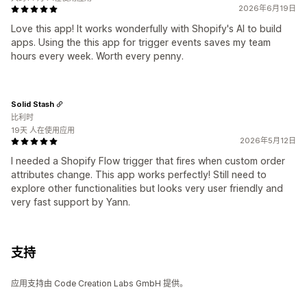
2026年6月19日
Love this app! It works wonderfully with Shopify's AI to build
apps. Using the this app for trigger events saves my team
hours every week. Worth every penny.
Solid Stash
比利时
19天 人在使用应用
2026年5月12日
I needed a Shopify Flow trigger that fires when custom order
attributes change. This app works perfectly! Still need to
explore other functionalities but looks very user friendly and
very fast support by Yann.
支持
应用支持由 Code Creation Labs GmbH 提供。