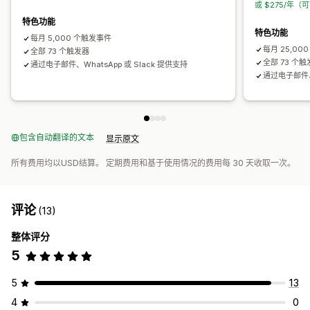
或 $275/年（
特色功能
特色功能
每月 5,000 个触发事件
每月 25,00
全部 73 个触发器
全部 73 个
通过电子邮件、WhatsApp 或 Slack 提供支持
通过电子邮件、W
包含自动翻译的文本
显示原文
所有费用均以USD结算。 定期费用和基于使用情况的费用每 30 天收取一次。
评论
(13)
整体评分
5
5
13
4
0