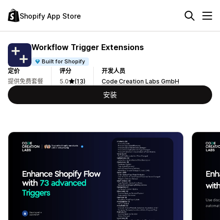
Shopify App Store
Workflow Trigger Extensions
Built for Shopify
定价
评分
开发人员
提供免费套餐
5.0
(13)
Code Creation Labs GmbH
安装