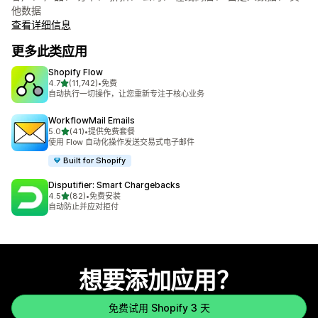
他数据
查看详细信息
更多此类应用
Shopify Flow
星（满分 5 星）
4.7
(11,742)
•
免费
总共 11742 条评论
自动执行一切操作，让您重新专注于核心业务
WorkflowMail Emails
星（满分 5 星）
5.0
(41)
•
提供免费套餐
总共 41 条评论
使用 Flow 自动化操作发送交易式电子邮件
Built for Shopify
Disputifier: Smart Chargebacks
星（满分 5 星）
4.5
(82)
•
免费安装
总共 82 条评论
自动防止并应对拒付
想要添加应用？
免费试用 Shopify 3 天