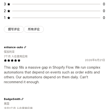
3
0
2
0
1
0
撰写评论
所有评论
enhance-auto
保加利亚
7个月 人在使用应用
2026年6月21日
This app fills a massive gap in Shopify Flow. We run complex
automations that depend on events such as order edits and
others. Our automations depend on them daily. Can't
recommend it enough.
BadgeSmith
美国
大约1个月 人在使用应用