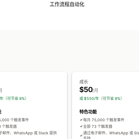
工作流程自动化
自动化任务
客户标记
订单发货
订单标记
付款状态
自定义
自定义触发器
自定义工作流程
成长
$50
月
/月
5/年（可节省 8%）
或 $550/年（可节省 8%）
能
特色功能
5,000 个触发事件
每月 75,000 个触发事件
3 个触发器
全部 73 个触发器
邮件、WhatsApp 或 Slack 提供
通过电子邮件、WhatsApp 或 Sl
支持