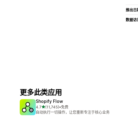
推出日
数据访
更多此类应用
Shopify Flow
星（满分 5 星）
4.7
(11,745)
•
免费
总共 11745 条评论
自动执行一切操作，让您重新专注于核心业务