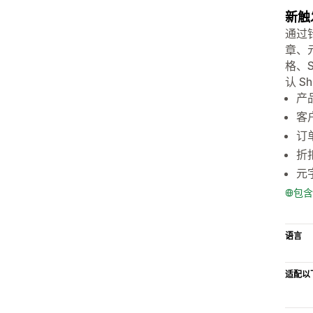
新触
通过
章、
格、
认 S
产
客
订
折
元
包含
语言
适配以