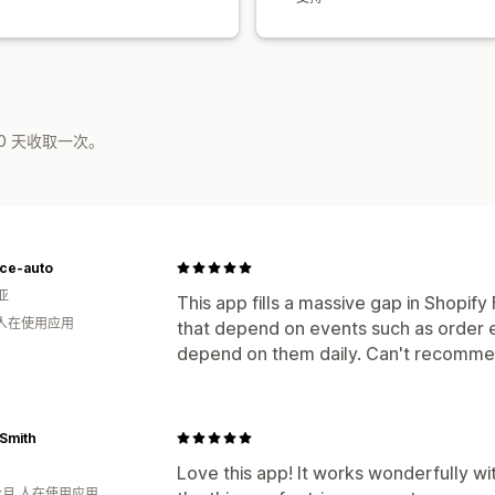
0 天收取一次。
ce-auto
亚
This app fills a massive gap in Shopi
 人在使用应用
that depend on events such as order e
depend on them daily. Can't recomme
Smith
Love this app! It works wonderfully wit
个月 人在使用应用