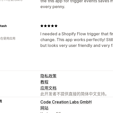
the this app for trigger events saves
every penny.
Stash
I needed a Shopify Flow trigger that f
 人在使用应用
change. This app works perfectly! Still
but looks very user friendly and very 
隐私政策
教程
应用文档
此开发者不提供直接的简体中文支持。
员
Code Creation Labs GmbH
网站