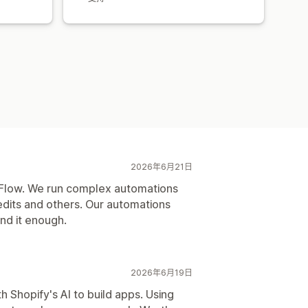
2026年6月21日
fy Flow. We run complex automations
dits and others. Our automations
nd it enough.
2026年6月19日
h Shopify's AI to build apps. Using