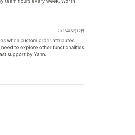
 my team hours every week. Worth
2026年5月12日
ires when custom order attributes
 need to explore other functionalities
fast support by Yann.