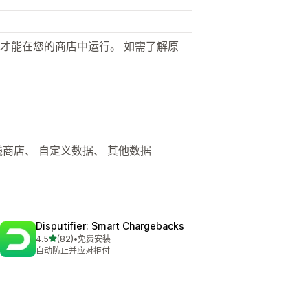
才能在您的商店中运行。 如需了解原
在线商店、 自定义数据、 其他数据
Disputifier: Smart Chargebacks
星（满分 5 星）
4.5
(82)
•
免费安装
总共 82 条评论
自动防止并应对拒付