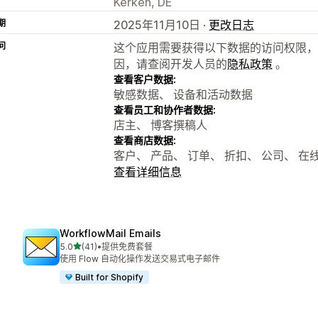
Kerken, DE
期
2025年11月10日 ·
更改日志
问
这个应用需要获得以下数据的访问权限，
因，请查阅开发人员的
隐私政策
。
查看客户数据:
敏感数据、 设备和活动数据
查看员工和协作者数据:
店主、 博客撰稿人
查看商店数据:
客户、 产品、 订单、 折扣、 公司、 
查看详细信息
WorkflowMail Emails
星（满分 5 星）
5.0
(41)
•
提供免费套餐
总共 41 条评论
使用 Flow 自动化操作发送交易式电子邮件
Built for Shopify