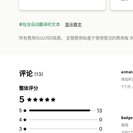
包含自动翻译的文本
显示原文
所有费用均以USD结算。 定期费用和基于使用情况的费用每 3
评论
enhan
(13)
保加利
7个月
整体评分
5
5
13
Badge
4
0
美国
3
0
大约1