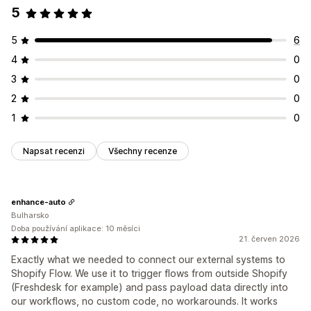
5
5
6
4
0
3
0
2
0
1
0
Napsat recenzi
Všechny recenze
enhance-auto
Bulharsko
Doba používání aplikace: 10 měsíci
21. červen 2026
Exactly what we needed to connect our external systems to
Shopify Flow. We use it to trigger flows from outside Shopify
(Freshdesk for example) and pass payload data directly into
our workflows, no custom code, no workarounds. It works