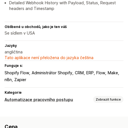
Detailed Webhook History with Payload, Status, Request
headers and Timestamp
Oblíbené u obchodů, jako je ten váš
Se sídlem v USA
Jazyky
angličtina
Tato aplikace není přeložena do jazyka čeština
Funguje s:
Shopify Flow
Administrátor Shopify
CRM
ERP
Flow
Make
n8n
Zapier
Kategorie
Automatizace pracovního postupu
Zobrazit funkce
Úlohy automatizace
E-mailové odpovědi
Úrovně skladových zásob
Cena
Štítky objednávek
Produktové štítky
Zpracování vracení