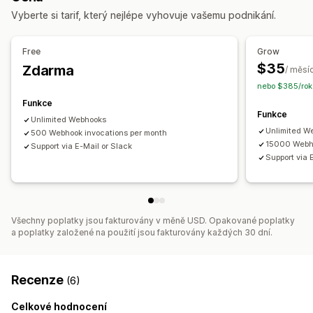
Vyberte si tarif, který nejlépe vyhovuje vašemu podnikání.
Doplňování skladových zásob
Zpracování objednávek
Přizpůsobení
Free
Grow
API
Vlastní spouštěče
Vlastní postupy
$35
Zdarma
/ měsí
nebo $385/rok
Funkce
Funkce
Unlimited Webhooks
Unlimited W
500 Webhook invocations per month
15000 Webho
Support via E-Mail or Slack
Support via 
Všechny poplatky jsou fakturovány v měně USD. Opakované poplatky
a poplatky založené na použití jsou fakturovány každých 30 dní.
Recenze
(6)
Celkové hodnocení