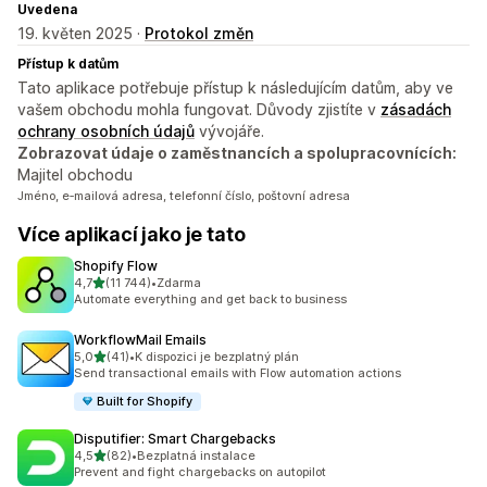
Uvedena
19. květen 2025 ·
Protokol změn
Přístup k datům
Tato aplikace potřebuje přístup k následujícím datům, aby ve
vašem obchodu mohla fungovat. Důvody zjistíte v
zásadách
ochrany osobních údajů
vývojáře.
Zobrazovat údaje o zaměstnancích a spolupracovnících:
Majitel obchodu
Jméno, e‑mailová adresa, telefonní číslo, poštovní adresa
Více aplikací jako je tato
Shopify Flow
z 5 hvězd
4,7
(11 744)
•
Zdarma
Celkový počet recenzí: 11744
Automate everything and get back to business
WorkflowMail Emails
z 5 hvězd
5,0
(41)
•
K dispozici je bezplatný plán
Celkový počet recenzí: 41
Send transactional emails with Flow automation actions
Built for Shopify
Disputifier: Smart Chargebacks
z 5 hvězd
4,5
(82)
•
Bezplatná instalace
Celkový počet recenzí: 82
Prevent and fight chargebacks on autopilot