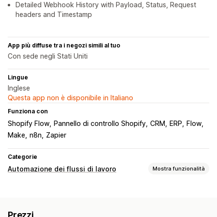
Detailed Webhook History with Payload, Status, Request
headers and Timestamp
App più diffuse tra i negozi simili al tuo
Con sede negli Stati Uniti
Lingue
Inglese
Questa app non è disponibile in Italiano
Funziona con
Shopify Flow
Pannello di controllo Shopify
CRM
ERP
Flow
Make
n8n
Zapier
Categorie
Automazione dei flussi di lavoro
Mostra funzionalità
Attività di automazione
Risposte alle email
Livelli delle scorte
Tag degli ordini
Prezzi
Tag dei prodotti
Elaborazione dei resi