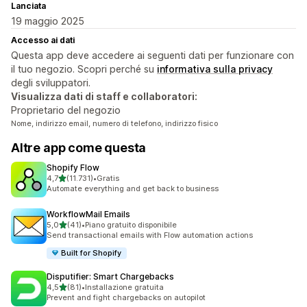
Lanciata
19 maggio 2025
Accesso ai dati
Questa app deve accedere ai seguenti dati per funzionare con
il tuo negozio. Scopri perché su
informativa sulla privacy
degli sviluppatori.
Visualizza dati di staff e collaboratori:
Proprietario del negozio
Nome, indirizzo email, numero di telefono, indirizzo fisico
Altre app come questa
Shopify Flow
stelle su 5
4,7
(11.731)
•
Gratis
11731 recensioni totali
Automate everything and get back to business
WorkflowMail Emails
stelle su 5
5,0
(41)
•
Piano gratuito disponibile
41 recensioni totali
Send transactional emails with Flow automation actions
Built for Shopify
Disputifier: Smart Chargebacks
stelle su 5
4,5
(81)
•
Installazione gratuita
81 recensioni totali
Prevent and fight chargebacks on autopilot