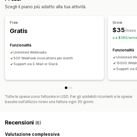
Scegli il piano più adatto alla tua attività.
Rifornimento delle scorte
Elaborazione degli ordini
Personalizzazione
Free
Grow
API
Trigger personalizzati
Flussi di lavoro personalizzati
$35
Gratis
/mese
o a $385/anno
Funzionalità
Funzionalità
Unlimited Webhooks
Unlimited W
500 Webhook invocations per month
15000 Webho
Support via E-Mail or Slack
Support via 
Tutte le spese sono fatturate in USD. Per gli addebiti ricorrenti e le spese
basate sull’utilizzo ricevi una fattura ogni 30 giorni.
Recensioni
(6)
Valutazione complessiva