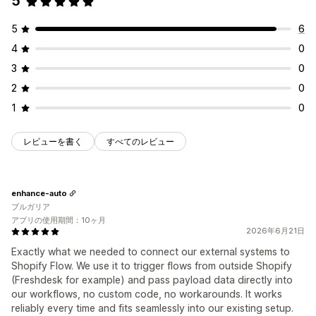
5
5
6
4
0
3
0
2
0
1
0
レビューを書く
すべてのレビュー
enhance-auto
ブルガリア
アプリの使用期間：10ヶ月
2026年6月21日
Exactly what we needed to connect our external systems to
Shopify Flow. We use it to trigger flows from outside Shopify
(Freshdesk for example) and pass payload data directly into
our workflows, no custom code, no workarounds. It works
reliably every time and fits seamlessly into our existing setup.