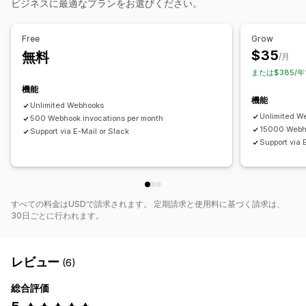
ビジネスに最適なプランをお選びください。
カスタマイズ
API
カスタムトリガー
カスタムワークフロー
Free
Grow
$35
無料
/月
または$385/
機能
機能
Unlimited Webhooks
Unlimited W
500 Webhook invocations per month
15000 Webho
Support via E-Mail or Slack
Support via 
すべての料金はUSDで請求されます。 定期請求と使用料に基づく請求は、
30日ごとに行われます。
レビュー
(6)
総合評価