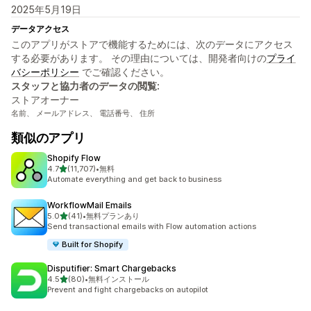
2025年5月19日
データアクセス
このアプリがストアで機能するためには、次のデータにアクセス
する必要があります。 その理由については、開発者向けの
プライ
バシーポリシー
でご確認ください。
スタッフと協力者のデータの閲覧:
ストアオーナー
名前、 メールアドレス、 電話番号、 住所
類似のアプリ
Shopify Flow
5つ星中
4.7
(11,707)
•
無料
合計レビュー数：11707件
Automate everything and get back to business
WorkflowMail Emails
5つ星中
5.0
(41)
•
無料プランあり
合計レビュー数：41件
Send transactional emails with Flow automation actions
Built for Shopify
Disputifier: Smart Chargebacks
5つ星中
4.5
(80)
•
無料インストール
合計レビュー数：80件
Prevent and fight chargebacks on autopilot