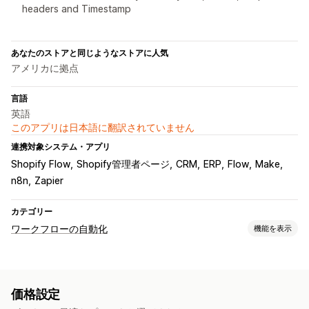
headers and Timestamp
あなたのストアと同じようなストアに人気
アメリカに拠点
言語
英語
このアプリは日本語に翻訳されていません
連携対象システム・アプリ
Shopify Flow
Shopify管理者ページ
CRM
ERP
Flow
Make
n8n
Zapier
カテゴリー
ワークフローの自動化
機能を表示
オートメーションタスク
メール応答
在庫レベル
注文タグ
商品タグ
返品処理
在庫補充
価格設定
注文処理