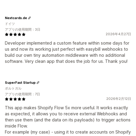
Nextcards.de
ドイツ
アプリの使用期間：3日
2026年4月27日
Developer implemented a custom feature within some days for
us and now its working just perfect with easybill webhooks to
build our own tiny automation middleware with no additional
software. Very clean app that does the job for us. Thank you!
SuperFast Startup
ポルトガル
アプリの使用期間：7日
2026年2月12日
This app makes Shopify Flow 5x more useful. It works exactly
as expected, it allows you to receive external Webhooks and
then use them (and the data on its payloads) to trigger actions
inside Flow.
For example (my case) - using it to create accounts on Shopify