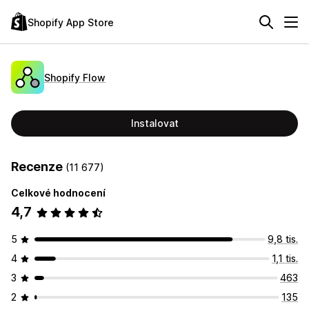
Shopify App Store
Shopify Flow
Instalovat
Recenze
(11 677)
Celkové hodnocení
4,7
5
9,8 tis.
4
1,1 tis.
3
463
2
135